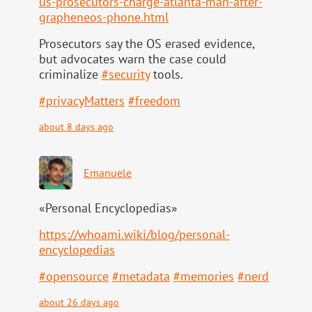
us-pr
osecutors-charge-atlanta-man-after-
grapheneos-phone.html
Prosecutors say the OS erased evidence,
but advocates warn the case could
criminalize
#
security
tools.
#
privacyMatters
#
freedom
about 8 days ago
Emanuele
«Personal Encyclopedias»
https://
whoami.wiki/blog/personal-
ency
clopedias
#
opensource
#
metadata
#
memories
#
nerd
about 26 days ago