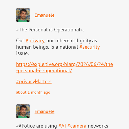
Emanuele
«The Personal is Operational».
Our
#
privacy
, our inherent dignity as
human beings, is a national
#
security
issue.
https://
exple.tive.org/blarg/2026/06/2
4/the
-personal-is-operational/
#
privacyMatters
about 1 month ago
Emanuele
«#Police are using
#
AI
#
camera
networks