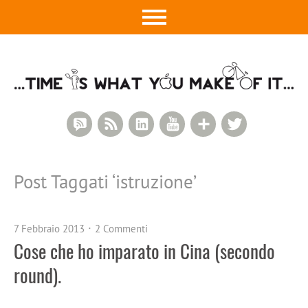
RSS Comments
RSS Feed
LinkedIn
YouTube
Google+
Twitter
Post Taggati ‘
istruzione
’
7 Febbraio 2013
2 Commenti
Cose che ho imparato in Cina (secondo
round).