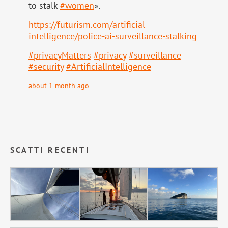
to stalk
#
women
».
https://
futurism.com/artificial-
intell
igence/police-ai-surveillance-stalking
#
privacyMatters
#
privacy
#
surveillance
#
security
#
ArtificialIntelligence
about 1 month ago
SCATTI RECENTI