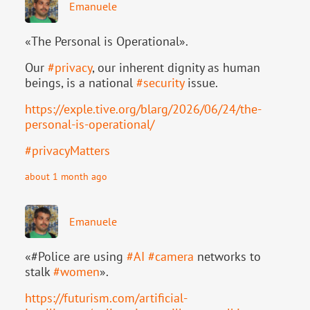
Emanuele
«The Personal is Operational».
Our
#
privacy
, our inherent dignity as human
beings, is a national
#
security
issue.
https://
exple.tive.org/blarg/2026/06/2
4/the-
personal-is-operational/
#
privacyMatters
about 1 month ago
Emanuele
«#Police are using
#
AI
#
camera
networks to
stalk
#
women
».
https://
futurism.com/artificial-