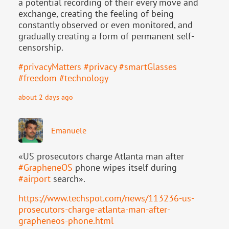
a potential recording of their every move and
exchange, creating the feeling of being
constantly observed or even monitored, and
gradually creating a form of permanent self-
censorship.
#
privacyMatters
#
privacy
#
smartGlasses
#
freedom
#
technology
about 2 days ago
Emanuele
«US prosecutors charge Atlanta man after
#
GrapheneOS
phone wipes itself during
#
airport
search».
https://www.
techspot.com/news/113236-us-
pr
osecutors-charge-atlanta-man-after-
grapheneos-phone.html