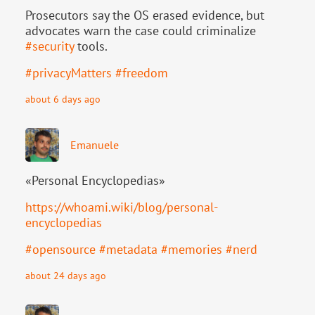
Prosecutors say the OS erased evidence, but
advocates warn the case could criminalize
#
security
tools.
#
privacyMatters
#
freedom
about 6 days ago
Emanuele
«Personal Encyclopedias»
https://
whoami.wiki/blog/personal-
ency
clopedias
#
opensource
#
metadata
#
memories
#
nerd
about 24 days ago