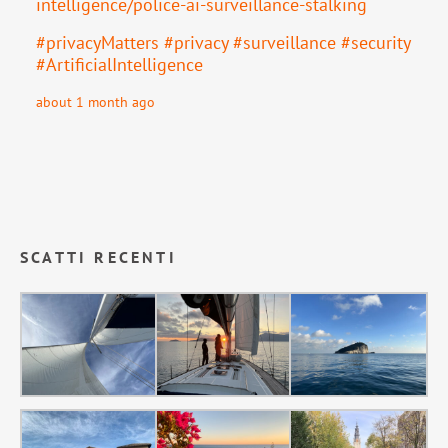
intell
igence/police-ai-surveillance-stalking
#
privacyMatters
#
privacy
#
surveillance
#
security
#
ArtificialIntelligence
about 1 month ago
SCATTI RECENTI