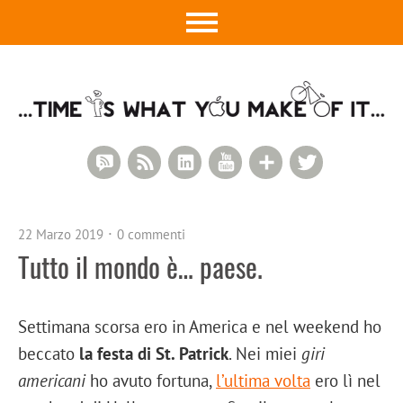
RSS Comments
RSS Feed
LinkedIn
YouTube
Google+
Twitter
22 Marzo 2019
0 commenti
Tutto il mondo è… paese.
Settimana scorsa ero in America e nel weekend ho
beccato
la festa di St. Patrick
. Nei miei
giri
americani
ho avuto fortuna,
l’ultima volta
ero lì nel