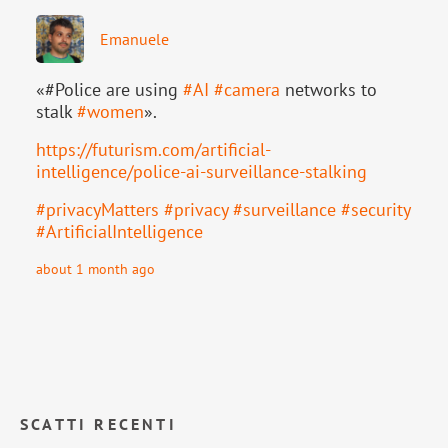
Emanuele
«#Police are using
#
AI
#
camera
networks to
stalk
#
women
».
https://
futurism.com/artificial-
intell
igence/police-ai-surveillance-stalking
#
privacyMatters
#
privacy
#
surveillance
#
security
#
ArtificialIntelligence
about 1 month ago
SCATTI RECENTI