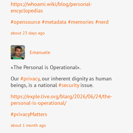
https://
whoami.wiki/blog/personal-
ency
clopedias
#
opensource
#
metadata
#
memories
#
nerd
about 23 days ago
Emanuele
«The Personal is Operational».
Our
#
privacy
, our inherent dignity as human
beings, is a national
#
security
issue.
https://
exple.tive.org/blarg/2026/06/2
4/the-
personal-is-operational/
#
privacyMatters
about 1 month ago