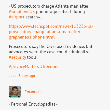
«US prosecutors charge Atlanta man after
#
GrapheneOS
phone wipes itself during
#
airport
search».
https://www.
techspot.com/news/113236-us-
pr
osecutors-charge-atlanta-man-after-
grapheneos-phone.html
Prosecutors say the OS erased evidence, but
advocates warn the case could criminalize
#
security
tools.
#
privacyMatters
#
freedom
about 5 days ago
Emanuele
«Personal Encyclopedias»