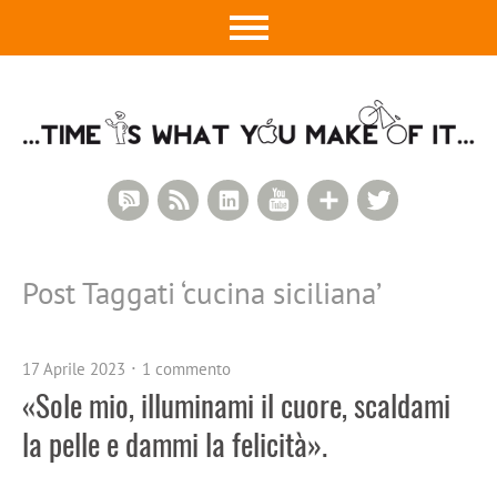
RSS Comments
RSS Feed
LinkedIn
YouTube
Google+
Twitter
Post Taggati ‘
cucina siciliana
’
17 Aprile 2023
1 commento
«Sole mio, illuminami il cuore, scaldami
la pelle e dammi la felicità».