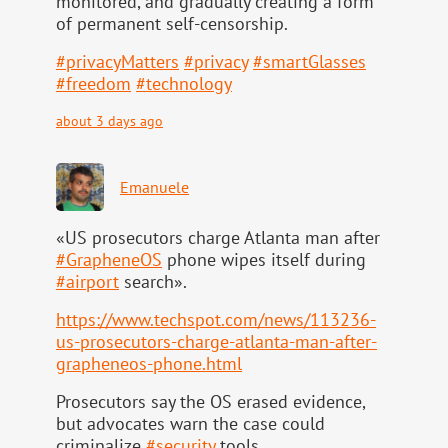
monitored, and gradually creating a form
of permanent self-censorship.
#
privacyMatters
#
privacy
#
smartGlasses
#
freedom
#
technology
about 3 days ago
Emanuele
«US prosecutors charge Atlanta man after
#
GrapheneOS
phone wipes itself during
#
airport
search».
https://www.
techspot.com/news/113236-
us-pr
osecutors-charge-atlanta-man-after-
grapheneos-phone.html
Prosecutors say the OS erased evidence,
but advocates warn the case could
criminalize
#
security
tools.