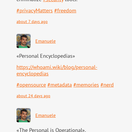
#
privacyMatters
#
freedom
about 7 days ago
Emanuele
«Personal Encyclopedias»
https://
whoami.wiki/blog/personal-
ency
clopedias
#
opensource
#
metadata
#
memories
#
nerd
about 24 days ago
Emanuele
«The Personal is Operational».