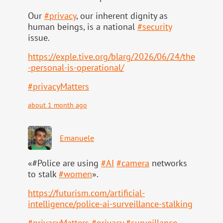
Our
#
privacy
, our inherent dignity as
human beings, is a national
#
security
issue.
https://
exple.tive.org/blarg/2026/06/2
4/the
-personal-is-operational/
#
privacyMatters
about 1 month ago
Emanuele
«#Police are using
#
AI
#
camera
networks
to stalk
#
women
».
https://
futurism.com/artificial-
intell
igence/police-ai-surveillance-stalking
#
privacyMatters
#
privacy
#
surveillance