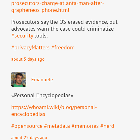
pr
osecutors-charge-atlanta-man-after-
grapheneos-phone.html
Prosecutors say the OS erased evidence, but
advocates warn the case could criminalize
#
security
tools.
#
privacyMatters
#
freedom
about 5 days ago
Emanuele
«Personal Encyclopedias»
https://
whoami.wiki/blog/personal-
ency
clopedias
#
opensource
#
metadata
#
memories
#
nerd
about 22 days ago