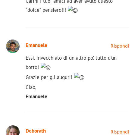
Carini i tuoi amici ad aver avuto questo
“dolce” pensiero!!!
Emanuele
Rispondi
Essì, invecchiato di un altro po’, tutto d’un
botto!
Grazie per gli auguri!
Ciao,
Emanuele
Deborath
Rispondi