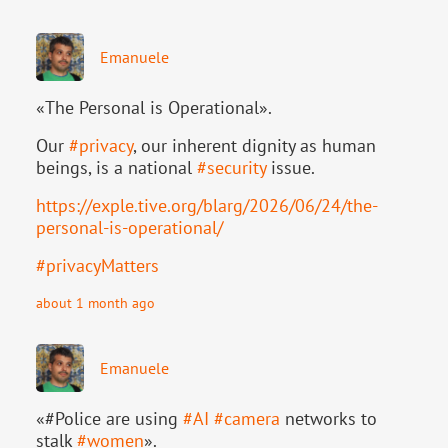
Emanuele
«The Personal is Operational».
Our
#
privacy
, our inherent dignity as human
beings, is a national
#
security
issue.
https://
exple.tive.org/blarg/2026/06/2
4/the-
personal-is-operational/
#
privacyMatters
about 1 month ago
Emanuele
«#Police are using
#
AI
#
camera
networks to
stalk
#
women
».