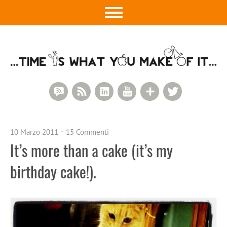
RSS Comments
RSS Feed
LinkedIn
YouTube
Google+
Twitter
10 Marzo 2011
15 Commenti
It’s more than a cake (it’s my
birthday cake!).