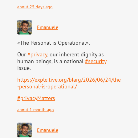
about 25 days ago
Emanuele
«The Personal is Operational».
Our
#
privacy
, our inherent dignity as
human beings, is a national
#
security
issue.
https://
exple.tive.org/blarg/2026/06/2
4/the
-personal-is-operational/
#
privacyMatters
about 1 month ago
Emanuele