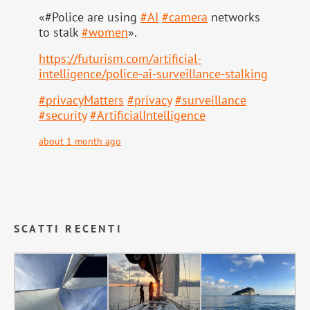
«#Police are using
#
AI
#
camera
networks
to stalk
#
women
».
https://
futurism.com/artificial-
intell
igence/police-ai-surveillance-stalking
#
privacyMatters
#
privacy
#
surveillance
#
security
#
ArtificialIntelligence
about 1 month ago
SCATTI RECENTI