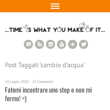
RSS Comments
RSS Feed
LinkedIn
YouTube
Google+
Twitter
Post Taggati ‘
cambio d’acqua
’
24 Luglio 2010
13 Commenti
Fatemi incontrare uno stop o non mi
fermo! =)