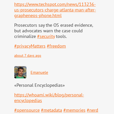
https://www.
techspot.com/news/113236-
us-pr
osecutors-charge-atlanta-man-after-
grapheneos-phone.html
Prosecutors say the OS erased evidence,
but advocates warn the case could
criminalize
#
security
tools.
#
privacyMatters
#
freedom
about 7 days ago
Emanuele
«Personal Encyclopedias»
https://
whoami.wiki/blog/personal-
ency
clopedias
#
opensource
#
metadata
#
memories
#
nerd