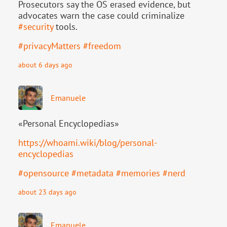
Prosecutors say the OS erased evidence, but
advocates warn the case could criminalize
#
security
tools.
#
privacyMatters
#
freedom
about 6 days ago
Emanuele
«Personal Encyclopedias»
https://
whoami.wiki/blog/personal-
ency
clopedias
#
opensource
#
metadata
#
memories
#
nerd
about 23 days ago
Emanuele