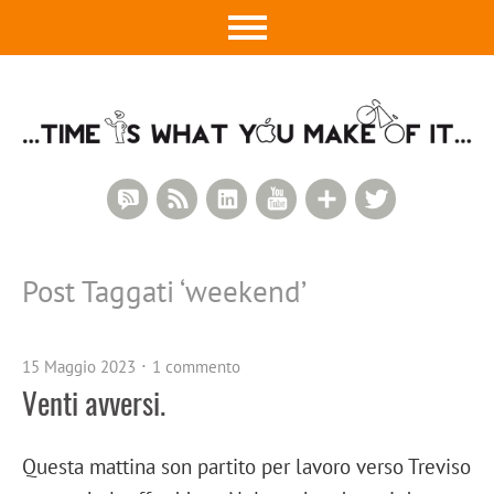
RSS Comments
RSS Feed
LinkedIn
YouTube
Google+
Twitter
Post Taggati ‘
weekend
’
15 Maggio 2023
1 commento
Venti avversi.
Questa mattina son partito per lavoro verso Treviso