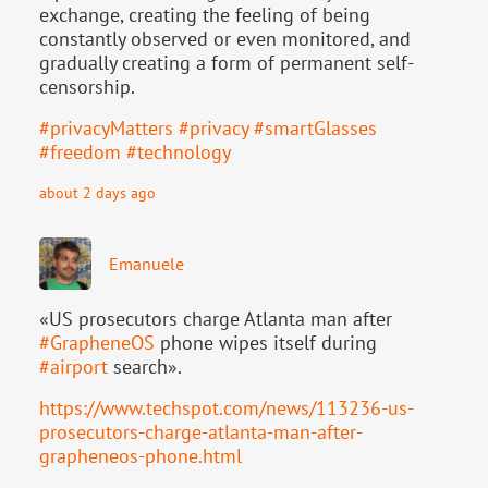
exchange, creating the feeling of being
constantly observed or even monitored, and
gradually creating a form of permanent self-
censorship.
#
privacyMatters
#
privacy
#
smartGlasses
#
freedom
#
technology
about 2 days ago
Emanuele
«US prosecutors charge Atlanta man after
#
GrapheneOS
phone wipes itself during
#
airport
search».
https://www.
techspot.com/news/113236-us-
pr
osecutors-charge-atlanta-man-after-
grapheneos-phone.html