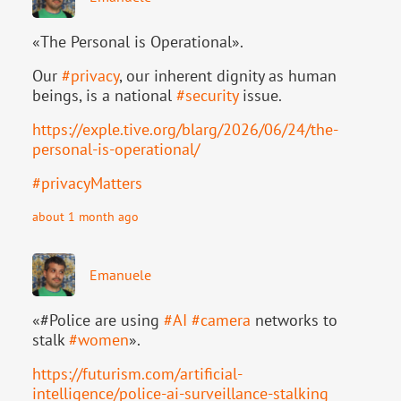
«The Personal is Operational».
Our
#
privacy
, our inherent dignity as human
beings, is a national
#
security
issue.
https://
exple.tive.org/blarg/2026/06/2
4/the-
personal-is-operational/
#
privacyMatters
about 1 month ago
Emanuele
«#Police are using
#
AI
#
camera
networks to
stalk
#
women
».
https://
futurism.com/artificial-
intell
igence/police-ai-surveillance-stalking