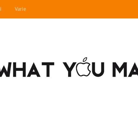
i
Varie