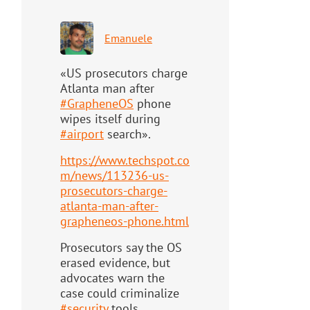
Emanuele
«US prosecutors charge
Atlanta man after
#
GrapheneOS
phone
wipes itself during
#
airport
search».
https://www.
techspot.co
m/news/113236-us-
pr
osecutors-charge-
atlanta-man-after-
grapheneos-phone.html
Prosecutors say the OS
erased evidence, but
advocates warn the
case could criminalize
#
security
tools.