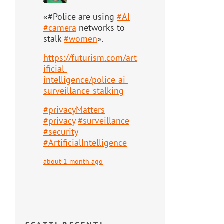
«#Police are using
#
AI
#
camera
networks to
stalk
#
women
».
https://
futurism.com/art
ificial-
intell
igence/police-ai-
surveillance-stalking
#
privacyMatters
#
privacy
#
surveillance
#
security
#
ArtificialIntelligence
about 1 month ago