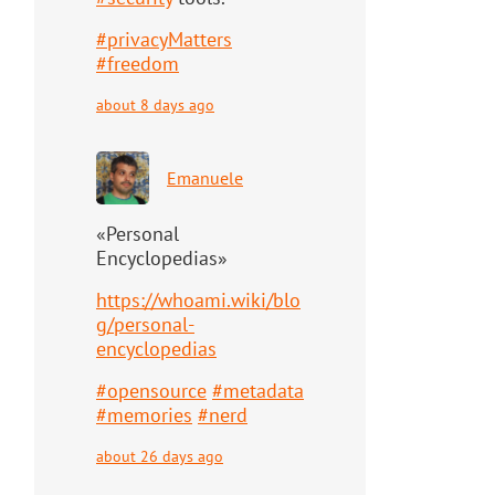
#
privacyMatters
#
freedom
about 8 days ago
Emanuele
«Personal
Encyclopedias»
https://
whoami.wiki/blo
g/personal-
ency
clopedias
#
opensource
#
metadata
#
memories
#
nerd
about 26 days ago