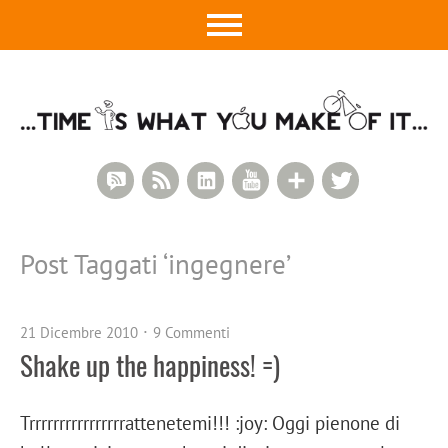
RSS Comments
RSS Feed
LinkedIn
YouTube
Google+
Twitter
Post Taggati ‘
ingegnere
’
21 Dicembre 2010
9 Commenti
Shake up the happiness! =)
Trrrrrrrrrrrrrrrrattenetemi!!! :joy: Oggi pienone di