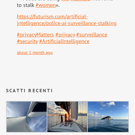
to stalk
#
women
».
https://
futurism.com/artificial-
intell
igence/police-ai-surveillance-stalking
#
privacyMatters
#
privacy
#
surveillance
#
security
#
ArtificialIntelligence
about 1 month ago
SCATTI RECENTI