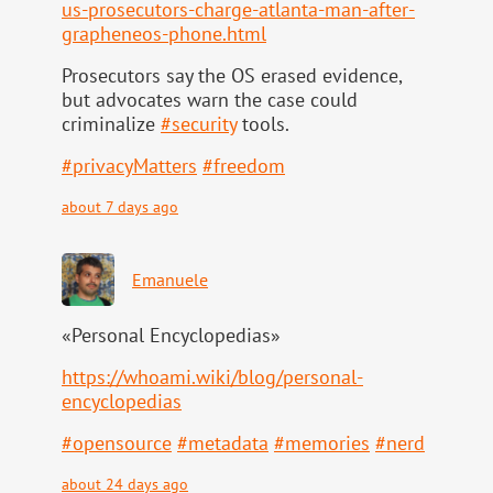
us-pr
osecutors-charge-atlanta-man-after-
grapheneos-phone.html
Prosecutors say the OS erased evidence,
but advocates warn the case could
criminalize
#
security
tools.
#
privacyMatters
#
freedom
about 7 days ago
Emanuele
«Personal Encyclopedias»
https://
whoami.wiki/blog/personal-
ency
clopedias
#
opensource
#
metadata
#
memories
#
nerd
about 24 days ago