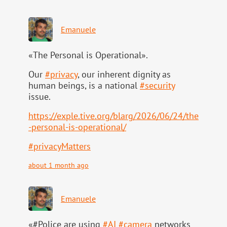
Emanuele
«The Personal is Operational».
Our
#
privacy
, our inherent dignity as
human beings, is a national
#
security
issue.
https://
exple.tive.org/blarg/2026/06/2
4/the
-personal-is-operational/
#
privacyMatters
about 1 month ago
Emanuele
«#Police are using
#
AI
#
camera
networks