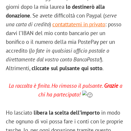
giorni dopo la mia laurea
lo destinerò alla
donazione
. Se avete difficoltà con Paypal (
serve
una carta di credito
)
contattatemi in privato
: posso
darvi l’IBAN del mio conto bancario per un
bonifico o il numero della mia PostePay per un
accredito (
lo fate in qualsiasi ufficio postale o
direttamente dal vostro conto BancoPosta!
).
Altrimenti,
cliccate sul pulsante qui sotto
.
La raccolta è finita. Ho rimosso il pulsante.
Grazie
a
chi ha partecipato!
Ho lasciato
libera la scelta dell’importo
in modo
che ognuno di voi possa fare i conti con le proprie
tasche. Io, per ogni donazione tramite questo