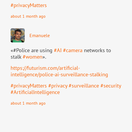
#
privacyMatters
about 1 month ago
Emanuele
«#Police are using
#
AI
#
camera
networks to
stalk
#
women
».
https://
futurism.com/artificial-
intell
igence/police-ai-surveillance-stalking
#
privacyMatters
#
privacy
#
surveillance
#
security
#
ArtificialIntelligence
about 1 month ago