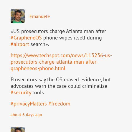
Emanuele
«US prosecutors charge Atlanta man after
#
GrapheneOS
phone wipes itself during
#
airport
search».
https://www.
techspot.com/news/113236-us-
pr
osecutors-charge-atlanta-man-after-
grapheneos-phone.html
Prosecutors say the OS erased evidence, but
advocates warn the case could criminalize
#
security
tools.
#
privacyMatters
#
freedom
about 6 days ago