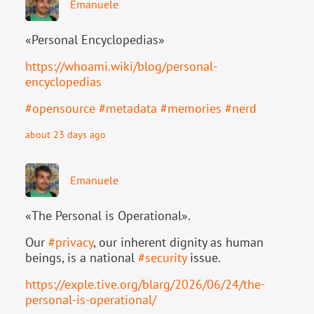
Emanuele
«Personal Encyclopedias»
https://
whoami.wiki/blog/personal-
ency
clopedias
#
opensource
#
metadata
#
memories
#
nerd
about 23 days ago
Emanuele
«The Personal is Operational».
Our
#
privacy
, our inherent dignity as human
beings, is a national
#
security
issue.
https://
exple.tive.org/blarg/2026/06/2
4/the-
personal-is-operational/