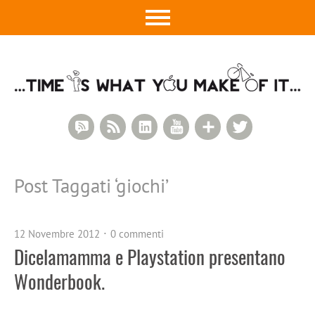
RSS Comments
RSS Feed
LinkedIn
YouTube
Google+
Twitter
Post Taggati ‘
giochi
’
12 Novembre 2012
0 commenti
Dicelamamma e Playstation presentano
Wonderbook.