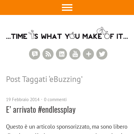
RSS Comments
RSS Feed
LinkedIn
YouTube
Google+
Twitter
Post Taggati ‘
eBuzzing
’
19 Febbraio 2014
0 commenti
E’ arrivato #endlessplay
Questo è un articolo sponsorizzato, ma sono libero