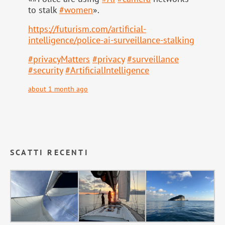
to stalk
#
women
».
https://
futurism.com/artificial-
intell
igence/police-ai-surveillance-stalking
#
privacyMatters
#
privacy
#
surveillance
#
security
#
ArtificialIntelligence
about 1 month ago
SCATTI RECENTI