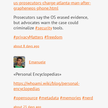
us-pr
osecutors-charge-atlanta-man-after-
grapheneos-phone.html
Prosecutors say the OS erased evidence,
but advocates warn the case could
criminalize
#
security
tools.
#
privacyMatters
#
freedom
about 8 days ago
Emanuele
«Personal Encyclopedias»
https://
whoami.wiki/blog/personal-
ency
clopedias
#
opensource
#
metadata
#
memories
#
nerd
about 25 days ago