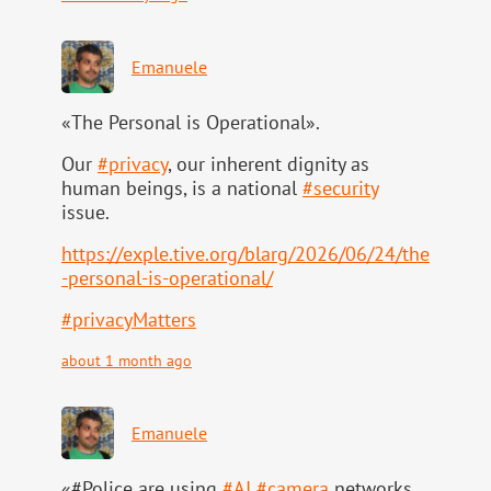
Emanuele
«The Personal is Operational».
Our
#
privacy
, our inherent dignity as
human beings, is a national
#
security
issue.
https://
exple.tive.org/blarg/2026/06/2
4/the
-personal-is-operational/
#
privacyMatters
about 1 month ago
Emanuele
«#Police are using
#
AI
#
camera
networks