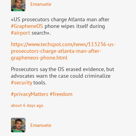
Emanuele
«US prosecutors charge Atlanta man after
#
GrapheneOS
phone wipes itself during
#
airport
search».
https://www.
techspot.com/news/113236-us-
pr
osecutors-charge-atlanta-man-after-
grapheneos-phone.html
Prosecutors say the OS erased evidence, but
advocates warn the case could criminalize
#
security
tools.
#
privacyMatters
#
freedom
about 6 days ago
Emanuele