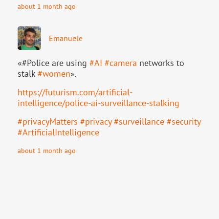
about 1 month ago
Emanuele
«#Police are using
#
AI
#
camera
networks to
stalk
#
women
».
https://
futurism.com/artificial-
intell
igence/police-ai-surveillance-stalking
#
privacyMatters
#
privacy
#
surveillance
#
security
#
ArtificialIntelligence
about 1 month ago