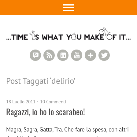
RSS Comments
RSS Feed
LinkedIn
YouTube
Google+
Twitter
Post Taggati ‘
delirio
’
18 Luglio 2011
10 Commenti
Ragazzi, io ho lo scarabeo!
Magra, Sagra, Gatta, Tra. Che fare la spesa, con altri