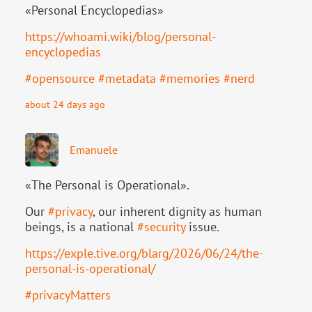
«Personal Encyclopedias»
https://
whoami.wiki/blog/personal-
ency
clopedias
#
opensource
#
metadata
#
memories
#
nerd
about 24 days ago
Emanuele
«The Personal is Operational».
Our
#
privacy
, our inherent dignity as human
beings, is a national
#
security
issue.
https://
exple.tive.org/blarg/2026/06/2
4/the-
personal-is-operational/
#
privacyMatters