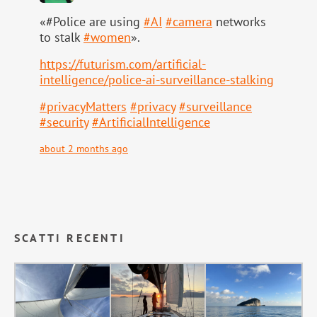
«#Police are using
#
AI
#
camera
networks
to stalk
#
women
».
https://
futurism.com/artificial-
intell
igence/police-ai-surveillance-stalking
#
privacyMatters
#
privacy
#
surveillance
#
security
#
ArtificialIntelligence
about 2 months ago
SCATTI RECENTI