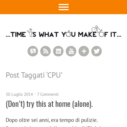
RSS Comments
RSS Feed
LinkedIn
YouTube
Google+
Twitter
Post Taggati ‘
CPU
’
30 Luglio 2014
7 Commenti
(Don’t) try this at home (alone).
Dopo oltre sei anni, era tempo di pulizie.