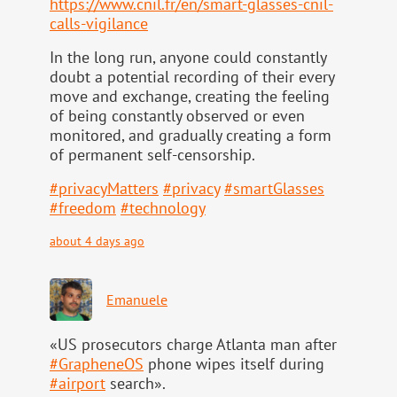
https://www.
cnil.fr/en/smart-glasses-cnil-
calls-vigilance
In the long run, anyone could constantly
doubt a potential recording of their every
move and exchange, creating the feeling
of being constantly observed or even
monitored, and gradually creating a form
of permanent self-censorship.
#
privacyMatters
#
privacy
#
smartGlasses
#
freedom
#
technology
about 4 days ago
Emanuele
«US prosecutors charge Atlanta man after
#
GrapheneOS
phone wipes itself during
#
airport
search».