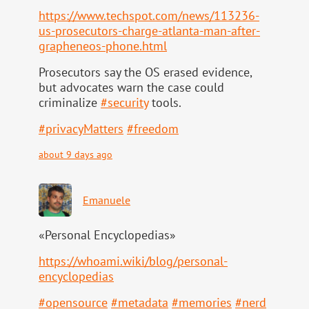
https://www.
techspot.com/news/113236-
us-pr
osecutors-charge-atlanta-man-after-
grapheneos-phone.html
Prosecutors say the OS erased evidence,
but advocates warn the case could
criminalize
#
security
tools.
#
privacyMatters
#
freedom
about 9 days ago
Emanuele
«Personal Encyclopedias»
https://
whoami.wiki/blog/personal-
ency
clopedias
#
opensource
#
metadata
#
memories
#
nerd