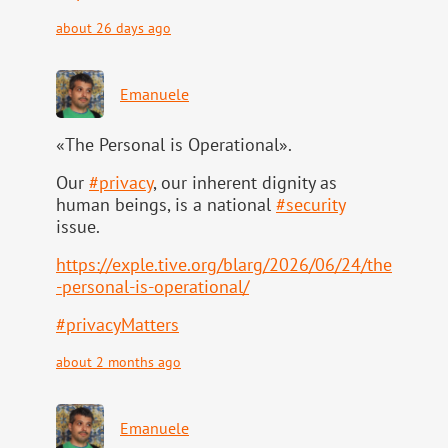
about 26 days ago
Emanuele
«The Personal is Operational».
Our
#
privacy
, our inherent dignity as
human beings, is a national
#
security
issue.
https://
exple.tive.org/blarg/2026/06/2
4/the
-personal-is-operational/
#
privacyMatters
about 2 months ago
Emanuele