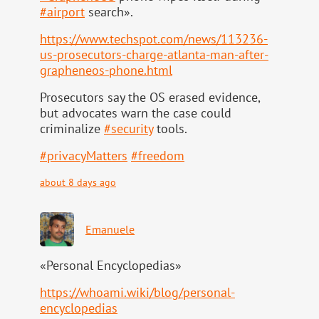
#
airport
search».
https://www.
techspot.com/news/113236-
us-pr
osecutors-charge-atlanta-man-after-
grapheneos-phone.html
Prosecutors say the OS erased evidence,
but advocates warn the case could
criminalize
#
security
tools.
#
privacyMatters
#
freedom
about 8 days ago
Emanuele
«Personal Encyclopedias»
https://
whoami.wiki/blog/personal-
ency
clopedias