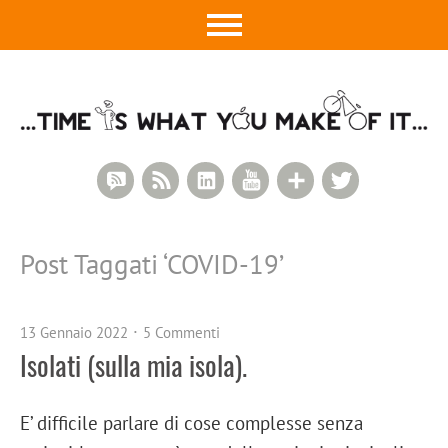
RSS Comments
RSS Feed
LinkedIn
YouTube
Google+
Twitter
Post Taggati ‘
COVID-19
’
13 Gennaio 2022
5 Commenti
Isolati (sulla mia isola).
E’ difficile parlare di cose complesse senza