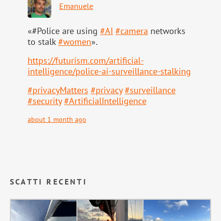
Emanuele
«#Police are using
#
AI
#
camera
networks
to stalk
#
women
».
https://
futurism.com/artificial-
intell
igence/police-ai-surveillance-stalking
#
privacyMatters
#
privacy
#
surveillance
#
security
#
ArtificialIntelligence
about 1 month ago
SCATTI RECENTI