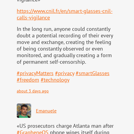
https://www.
cnil.fr/en/smart-glasses-cnil-
calls-vigilance
In the long run, anyone could constantly
doubt a potential recording of their every
move and exchange, creating the feeling
of being constantly observed or even
monitored, and gradually creating a form
of permanent self-censorship.
#
privacyMatters
#
privacy
#
smartGlasses
#
freedom
#
technology
about 3 days ago
Emanuele
«US prosecutors charge Atlanta man after
#
GrapheneOS
phone wipes itself during