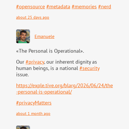
#
opensource
#
metadata
#
memories
#
nerd
about 25 days ago
Emanuele
«The Personal is Operational».
Our
#
privacy
, our inherent dignity as
human beings, is a national
#
security
issue.
https://
exple.tive.org/blarg/2026/06/2
4/the
-personal-is-operational/
#
privacyMatters
about 1 month ago