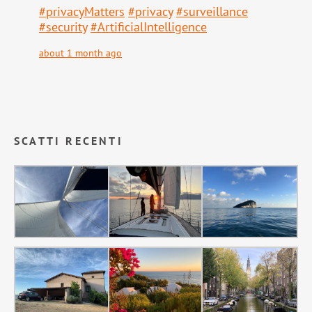
#
privacyMatters
#
privacy
#
surveillance
#
security
#
ArtificialIntelligence
about 1 month ago
SCATTI RECENTI