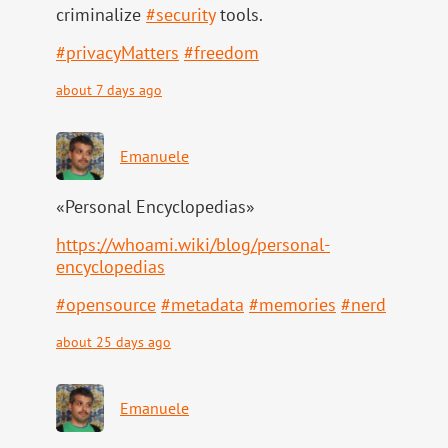
criminalize
#
security
tools.
#
privacyMatters
#
freedom
about 7 days ago
Emanuele
«Personal Encyclopedias»
https://
whoami.wiki/blog/personal-
ency
clopedias
#
opensource
#
metadata
#
memories
#
nerd
about 25 days ago
Emanuele