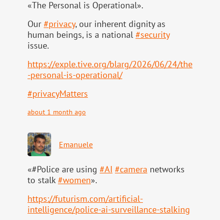
«The Personal is Operational».
Our
#
privacy
, our inherent dignity as
human beings, is a national
#
security
issue.
https://
exple.tive.org/blarg/2026/06/2
4/the
-personal-is-operational/
#
privacyMatters
about 1 month ago
Emanuele
«#Police are using
#
AI
#
camera
networks
to stalk
#
women
».
https://
futurism.com/artificial-
intell
igence/police-ai-surveillance-stalking