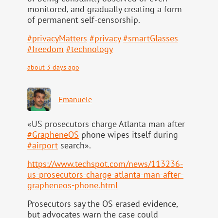
monitored, and gradually creating a form
of permanent self-censorship.
#
privacyMatters
#
privacy
#
smartGlasses
#
freedom
#
technology
about 3 days ago
Emanuele
«US prosecutors charge Atlanta man after
#
GrapheneOS
phone wipes itself during
#
airport
search».
https://www.
techspot.com/news/113236-
us-pr
osecutors-charge-atlanta-man-after-
grapheneos-phone.html
Prosecutors say the OS erased evidence,
but advocates warn the case could