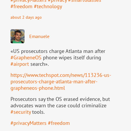
#
freedom
#
technology
about 2 days ago
Emanuele
«US prosecutors charge Atlanta man after
#
GrapheneOS
phone wipes itself during
#
airport
search».
https://www.
techspot.com/news/113236-us-
pr
osecutors-charge-atlanta-man-after-
grapheneos-phone.html
Prosecutors say the OS erased evidence, but
advocates warn the case could criminalize
#
security
tools.
#
privacyMatters
#
freedom