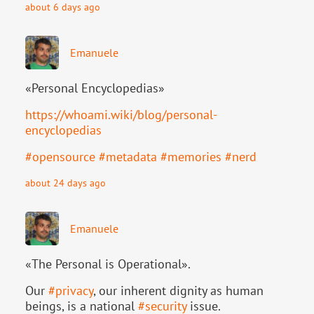
about 6 days ago
Emanuele
«Personal Encyclopedias»
https://
whoami.wiki/blog/personal-
ency
clopedias
#
opensource
#
metadata
#
memories
#
nerd
about 24 days ago
Emanuele
«The Personal is Operational».
Our
#
privacy
, our inherent dignity as human
beings, is a national
#
security
issue.