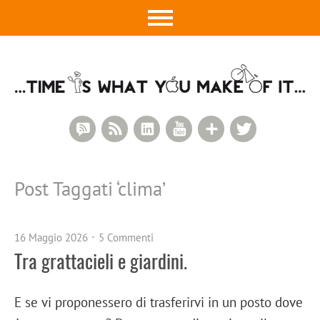
RSS Comments
RSS Feed
LinkedIn
YouTube
Google+
Twitter
Post Taggati ‘
clima
’
16 Maggio 2026
5 Commenti
Tra grattacieli e giardini.
E se vi proponessero di trasferirvi in un posto dove