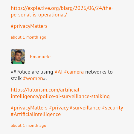
https://
exple.tive.org/blarg/2026/06/2
4/the-
personal-is-operational/
#
privacyMatters
about 1 month ago
Emanuele
«#Police are using
#
AI
#
camera
networks to
stalk
#
women
».
https://
futurism.com/artificial-
intell
igence/police-ai-surveillance-stalking
#
privacyMatters
#
privacy
#
surveillance
#
security
#
ArtificialIntelligence
about 1 month ago