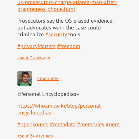
us-pr
osecutors-charge-atlanta-man-after-
grapheneos-phone.html
Prosecutors say the OS erased evidence,
but advocates warn the case could
criminalize
#
security
tools.
#
privacyMatters
#
freedom
about 7 days ago
Emanuele
«Personal Encyclopedias»
https://
whoami.wiki/blog/personal-
ency
clopedias
#
opensource
#
metadata
#
memories
#
nerd
about 24 days ago