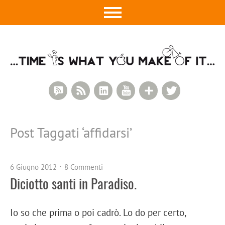
RSS Comments
RSS Feed
LinkedIn
YouTube
Google+
Twitter
Post Taggati ‘
affidarsi
’
6 Giugno 2012
8 Commenti
Diciotto santi in Paradiso.
Io so che prima o poi cadrò. Lo do per certo,