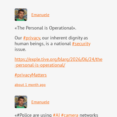
Emanuele
«The Personal is Operational».
Our
#
privacy
, our inherent dignity as
human beings, is a national
#
security
issue.
https://
exple.tive.org/blarg/2026/06/2
4/the
-personal-is-operational/
#
privacyMatters
about 1 month ago
Emanuele
«#Police are using
#
AI
#
camera
networks