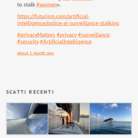
to stalk
#
women
».
https://
futurism.com/artificial-
intell
igence/police-ai-surveillance-stalking
#
privacyMatters
#
privacy
#
surveillance
#
security
#
ArtificialIntelligence
about 1 month ago
SCATTI RECENTI