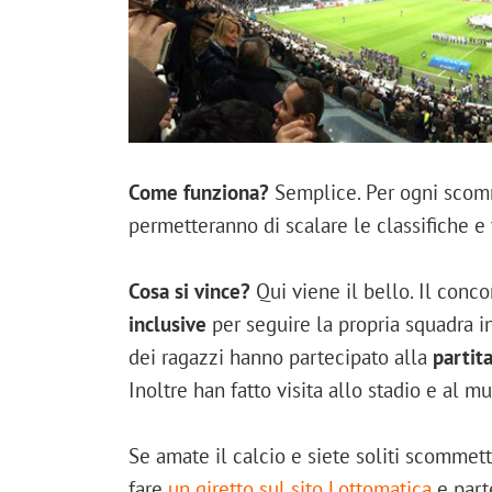
Come funziona?
Semplice. Per ogni scomm
permetteranno di scalare le classifiche e 
Cosa si vince?
Qui viene il bello. Il conco
inclusive
per seguire la propria squadra in
dei ragazzi hanno partecipato alla
partit
Inoltre han fatto visita allo stadio e al m
Se amate il calcio e siete soliti scommet
fare
un giretto sul sito Lottomatica
e part