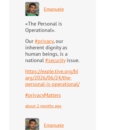
Emanuele
«The Personal is
Operational».
Our
#
privacy
, our
inherent dignity as
human beings, is a
national
#
security
issue.
https://
exple.tive.org/bl
arg/2026/06/2
4/the-
personal-is-operational/
#
privacyMatters
about 2 months ago
Emanuele