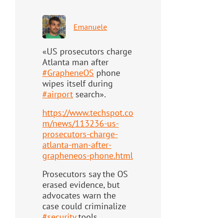
Emanuele
«US prosecutors charge
Atlanta man after
#
GrapheneOS
phone
wipes itself during
#
airport
search».
https://www.
techspot.co
m/news/113236-us-
pr
osecutors-charge-
atlanta-man-after-
grapheneos-phone.html
Prosecutors say the OS
erased evidence, but
advocates warn the
case could criminalize
#
security
tools.