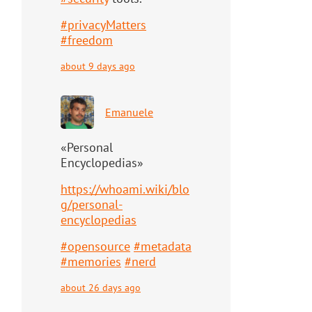
#
privacyMatters
#
freedom
about 9 days ago
Emanuele
«Personal
Encyclopedias»
https://
whoami.wiki/blo
g/personal-
ency
clopedias
#
opensource
#
metadata
#
memories
#
nerd
about 26 days ago