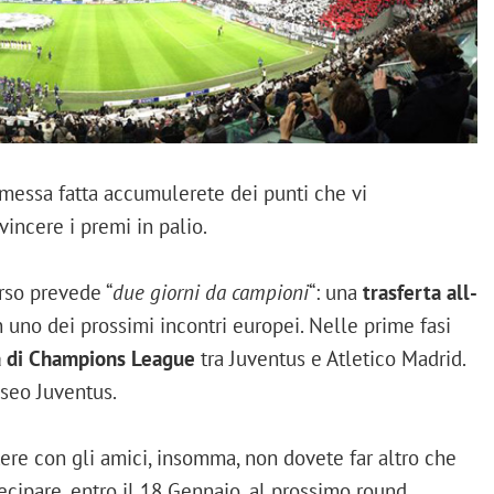
essa fatta accumulerete dei punti che vi
vincere i premi in palio.
rso prevede “
due giorni da campioni
“: una
trasferta all-
 uno dei prossimi incontri europei. Nelle prime fasi
a di Champions League
tra Juventus e Atletico Madrid.
useo Juventus.
tere con gli amici, insomma, non dovete far altro che
ecipare, entro il 18 Gennaio, al prossimo round…