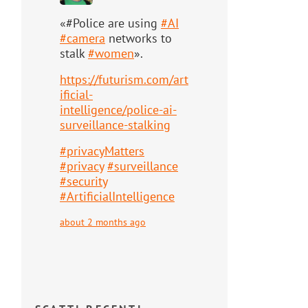
«#Police are using
#
AI
#
camera
networks to
stalk
#
women
».
https://
futurism.com/art
ificial-
intell
igence/police-ai-
surveillance-stalking
#
privacyMatters
#
privacy
#
surveillance
#
security
#
ArtificialIntelligence
about 2 months ago