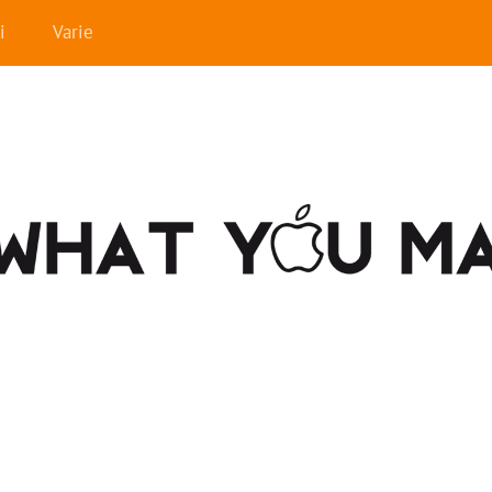
i
Varie