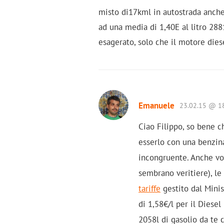
misto di17kml in autostrada anche
ad una media di 1,40E al litro 288
esagerato, solo che il motore dies
Emanuele
23.02.15 @ 1
Ciao Filippo, so bene 
esserlo con una benzina
incongruente. Anche vo
sembrano veritiere), le s
tariffe
gestito dal Mini
di 1,58€/l per il Diesel
2058l di gasolio da te c