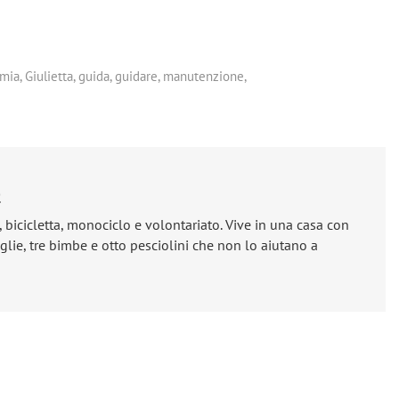
mia
,
Giulietta
,
guida
,
guidare
,
manutenzione
,
e
, bicicletta, monociclo e volontariato. Vive in una casa con
lie, tre bimbe e otto pesciolini che non lo aiutano a