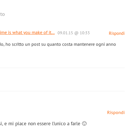
to
ime is what you make of it…
09.01.15 @ 10:33
Rispondi
o, ho scritto un post su quanto costa mantenere ogni anno
Rispondi
, e mi piace non essere l’unico a farle 🙂