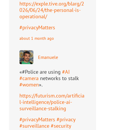
https://
exple.tive.org/blarg/2
026/06/2
4/the-personal-is-
operational/
#
privacyMatters
about 1 month ago
Emanuele
«#Police are using
#
AI
#
camera
networks to stalk
#
women
».
https://
futurism.com/artificia
l-intell
igence/police-ai-
surveillance-stalking
#
privacyMatters
#
privacy
#
surveillance
#
security