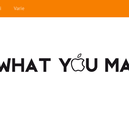
i
Varie