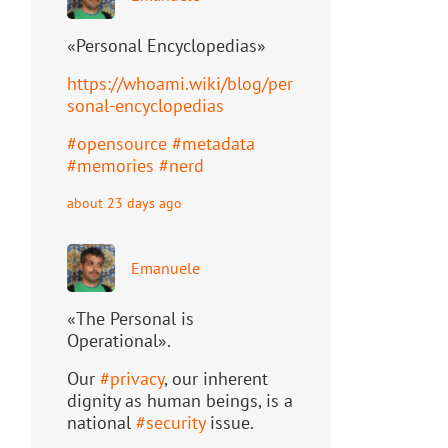
«Personal Encyclopedias»
https://
whoami.wiki/blog/per
sonal-ency
clopedias
#
opensource
#
metadata
#
memories
#
nerd
about 23 days ago
Emanuele
«The Personal is
Operational».
Our
#
privacy
, our inherent
dignity as human beings, is a
national
#
security
issue.