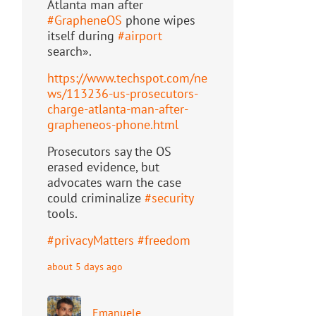
Atlanta man after
#
GrapheneOS
phone wipes
itself during
#
airport
search».
https://www.
techspot.com/ne
ws/113236-us-pr
osecutors-
charge-atlanta-man-after-
grapheneos-phone.html
Prosecutors say the OS
erased evidence, but
advocates warn the case
could criminalize
#
security
tools.
#
privacyMatters
#
freedom
about 5 days ago
Emanuele