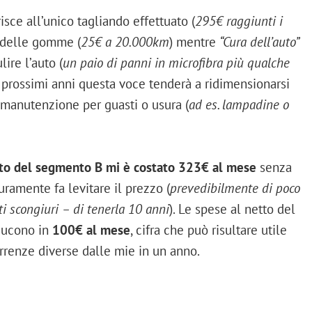
erisce all’unico tagliando effettuato (
295€ raggiunti i
a delle gomme (
25€ a 20.000km
) mentre
“Cura dell’auto”
ire l’auto (
un paio di panni in microfibra più qualche
i prossimi anni questa voce tenderà a ridimensionarsi
manutenzione per guasti o usura (
ad es. lampadine o
to del segmento B mi è costato 323€ al mese
senza
uramente fa levitare il prezzo (
prevedibilmente di poco
 scongiuri – di tenerla 10 anni
). Le spese al netto del
aducono in
100€ al mese
, cifra che può risultare utile
rrenze diverse dalle mie in un anno.