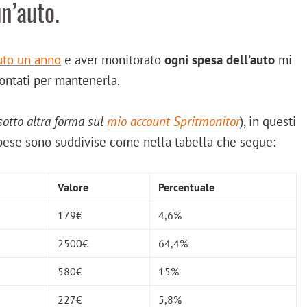
n’auto.
uto un anno
e aver monitorato
ogni spesa dell’auto
mi
rontati per mantenerla.
 sotto altra forma sul
mio account Spritmonitor
), in questi
pese sono suddivise come nella tabella che segue:
Valore
Percentuale
179€
4,6%
2500€
64,4%
580€
15%
227€
5,8%