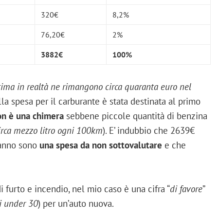
320€
8,2%
76,20€
2%
3882€
100%
tima in realtà ne rimangono circa quaranta euro nel
la spesa per il carburante è stata destinata al primo
n è una chimera
sebbene piccole quantità di benzina
circa mezzo litro ogni 100km
). E’ indubbio che 2639€
 anno sono
una spesa da non sottovalutare
e che
i furto e incendio, nel mio caso è una cifra “
di favore
”
li under 30
) per un’auto nuova.