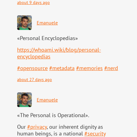
about 9 days ago
Emanuele
«Personal Encyclopedias»
https://
whoami.wiki/blog/personal-
ency
clopedias
#
opensource
#
metadata
#
memories
#
nerd
about 27 days ago
Emanuele
«The Personal is Operational».
Our
#
privacy
, our inherent dignity as
human beings, is a national
#
security