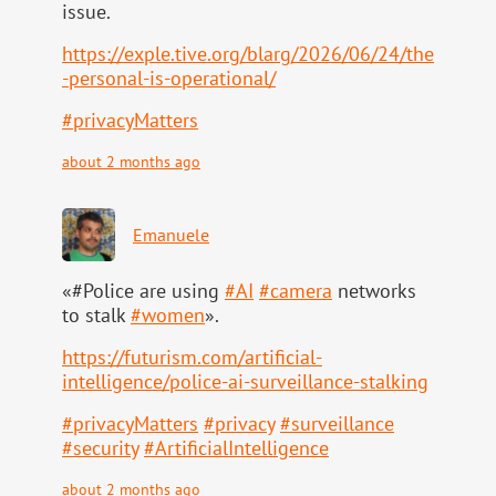
issue.
https://
exple.tive.org/blarg/2026/06/2
4/the
-personal-is-operational/
#
privacyMatters
about 2 months ago
Emanuele
«#Police are using
#
AI
#
camera
networks
to stalk
#
women
».
https://
futurism.com/artificial-
intell
igence/police-ai-surveillance-stalking
#
privacyMatters
#
privacy
#
surveillance
#
security
#
ArtificialIntelligence
about 2 months ago