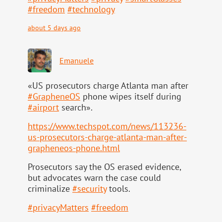
#
freedom
#
technology
about 5 days ago
Emanuele
«US prosecutors charge Atlanta man after
#
GrapheneOS
phone wipes itself during
#
airport
search».
https://www.
techspot.com/news/113236-
us-pr
osecutors-charge-atlanta-man-after-
grapheneos-phone.html
Prosecutors say the OS erased evidence,
but advocates warn the case could
criminalize
#
security
tools.
#
privacyMatters
#
freedom