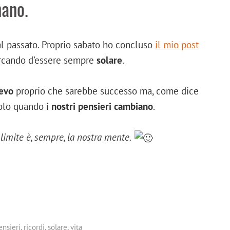
nano.
l passato. Proprio sabato ho concluso
il mio post
rcando d’essere sempre
solare
.
evo
proprio che sarebbe successo ma, come dice
solo quando
i nostri pensieri cambiano
.
 limite è, sempre, la nostra mente.
ensieri
,
ricordi
,
solare
,
vita