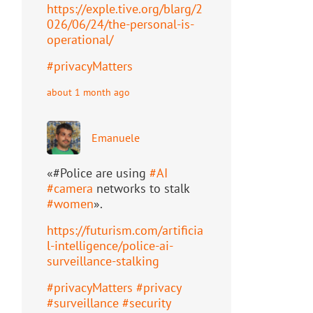
https://
exple.tive.org/blarg/2
026/06/2
4/the-personal-is-
operational/
#
privacyMatters
about 1 month ago
Emanuele
«#Police are using
#
AI
#
camera
networks to stalk
#
women
».
https://
futurism.com/artificia
l-intell
igence/police-ai-
surveillance-stalking
#
privacyMatters
#
privacy
#
surveillance
#
security