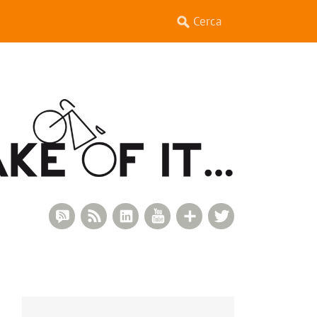
RSS Comments
RSS Feed
LinkedIn
YouTube
Google+
Twitter