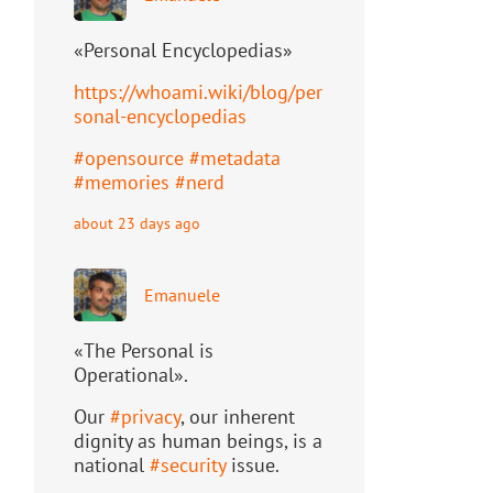
«Personal Encyclopedias»
https://
whoami.wiki/blog/per
sonal-ency
clopedias
#
opensource
#
metadata
#
memories
#
nerd
about 23 days ago
Emanuele
«The Personal is
Operational».
Our
#
privacy
, our inherent
dignity as human beings, is a
national
#
security
issue.