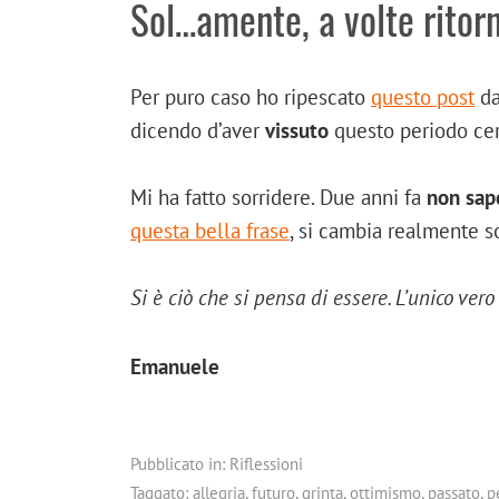
Sol…amente, a volte ritor
Per puro caso ho ripescato
questo post
da
dicendo d’aver
vissuto
questo periodo ce
Mi ha fatto sorridere. Due anni fa
non sap
questa bella frase
, si cambia realmente 
Si è ciò che si pensa di essere. L’unico vero
Emanuele
Pubblicato in:
Riflessioni
Taggato:
allegria
,
futuro
,
grinta
,
ottimismo
,
passato
,
p