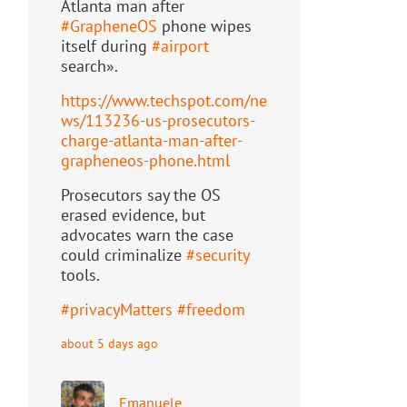
Atlanta man after
#
GrapheneOS
phone wipes
itself during
#
airport
search».
https://www.
techspot.com/ne
ws/113236-us-pr
osecutors-
charge-atlanta-man-after-
grapheneos-phone.html
Prosecutors say the OS
erased evidence, but
advocates warn the case
could criminalize
#
security
tools.
#
privacyMatters
#
freedom
about 5 days ago
Emanuele