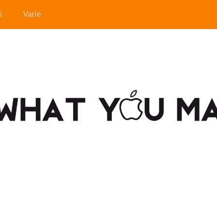
i
Varie