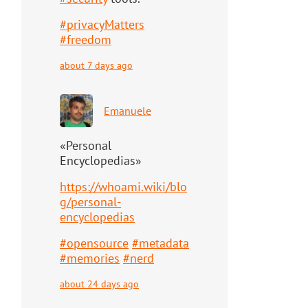
#
privacyMatters
#
freedom
about 7 days ago
Emanuele
«Personal
Encyclopedias»
https://
whoami.wiki/blo
g/personal-
ency
clopedias
#
opensource
#
metadata
#
memories
#
nerd
about 24 days ago