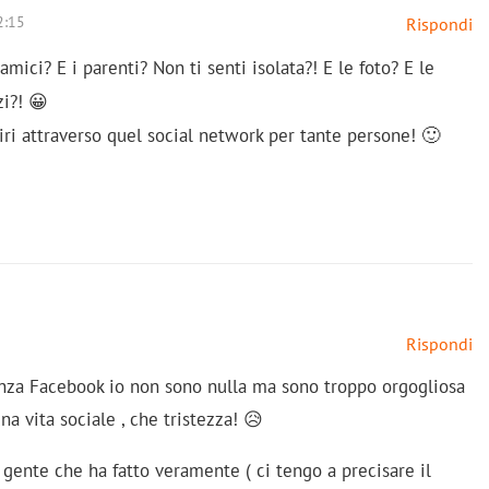
2:15
Rispondi
mici? E i parenti? Non ti senti isolata?! E le foto? E le
i?! 😀
ri attraverso quel social network per tante persone! 🙂
Rispondi
senza Facebook io non sono nulla ma sono troppo orgogliosa
a vita sociale , che tristezza! 😥
o gente che ha fatto veramente ( ci tengo a precisare il