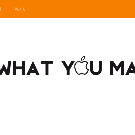
i
Varie