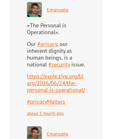
Emanuele
«The Personal is
Operational».
Our
#
privacy
, our
inherent dignity as
human beings, is a
national
#
security
issue.
https://
exple.tive.org/bl
arg/2026/06/2
4/the-
personal-is-operational/
#
privacyMatters
about 1 month ago
Emanuele