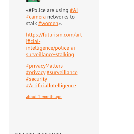
«#Police are using
#
AI
#
camera
networks to
stalk
#
women
».
https://
futurism.com/art
ificial-
intell
igence/police-ai-
surveillance-stalking
#
privacyMatters
#
privacy
#
surveillance
#
security
#
ArtificialIntelligence
about 1 month ago