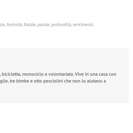
ste
,
festività
,
Natale
,
parole
,
profondità
,
sentimenti
,
e
, bicicletta, monociclo e volontariato. Vive in una casa con
lie, tre bimbe e otto pesciolini che non lo aiutano a