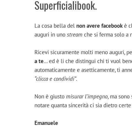
Superficialibook.
La cosa bella del
non avere facebook
è c
auguri in uno
stream
che si ferma solo a 
Ricevi sicuramente molti meno auguri, p
a te
… ed è li che distingui chi ti vuol be
automaticamente e asetticamente, ti anne
“clicca e condividi”
.
Non è giusto
misurar l’impegno
, ma sono 
notare quanta sincerità ci sia dietro certe
Emanuele