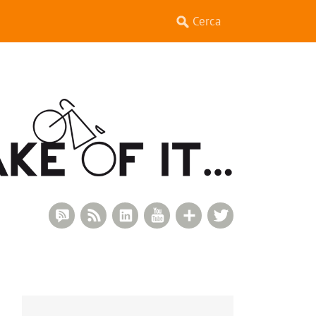
RSS Comments
RSS Feed
LinkedIn
YouTube
Google+
Twitter