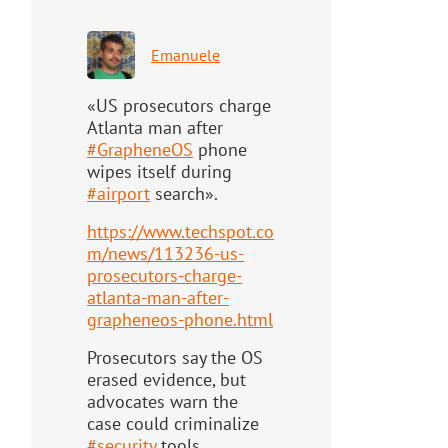
Emanuele
«US prosecutors charge
Atlanta man after
#
GrapheneOS
phone
wipes itself during
#
airport
search».
https://www.
techspot.co
m/news/113236-us-
pr
osecutors-charge-
atlanta-man-after-
grapheneos-phone.html
Prosecutors say the OS
erased evidence, but
advocates warn the
case could criminalize
#
security
tools.