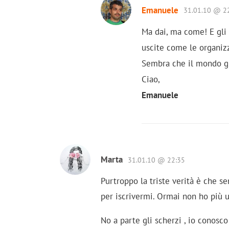
Emanuele
31.01.10 @ 2
Ma dai, ma come! E gli a
uscite come le organizz
Sembra che il mondo gi
Ciao,
Emanuele
Marta
31.01.10 @ 22:35
Purtroppo la triste verità è che 
per iscrivermi. Ormai non ho più un
No a parte gli scherzi , io conosc