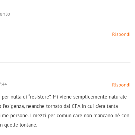
ento
Rispondi
7:44
Rispondi
a per nulla di “resistere”. Mi viene semplicemente naturale
 l’esigenza, neanche tornato dal CFA in cui c’era tanta
issime persone. I mezzi per comunicare non mancano né con
n quelle lontane.