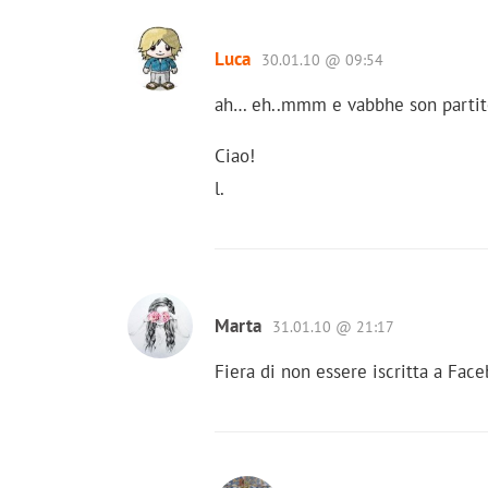
Luca
30.01.10 @ 09:54
ah… eh..mmm e vabbhe son partito 
Ciao!
l.
Marta
31.01.10 @ 21:17
Fiera di non essere iscritta a Fac