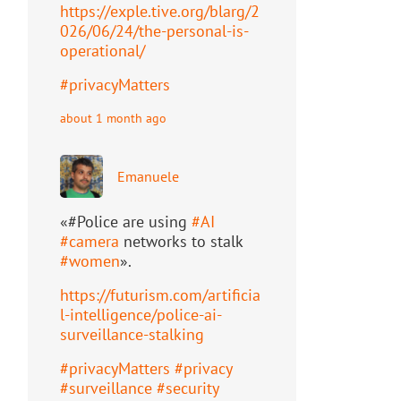
https://
exple.tive.org/blarg/2
026/06/2
4/the-personal-is-
operational/
#
privacyMatters
about 1 month ago
Emanuele
«#Police are using
#
AI
#
camera
networks to stalk
#
women
».
https://
futurism.com/artificia
l-intell
igence/police-ai-
surveillance-stalking
#
privacyMatters
#
privacy
#
surveillance
#
security