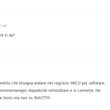
7:46
re ti da?
entito che bisogna andare nel registro: HKCU poi software,
a msnmessenger, dopodichè reinstallare e si connette. Ho
le hosts ma non va. Boh???!!!