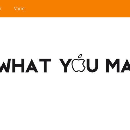
i
Varie