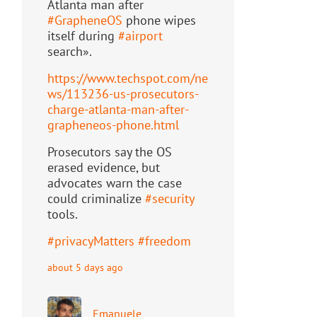
Atlanta man after
#
GrapheneOS
phone wipes
itself during
#
airport
search».
https://www.
techspot.com/ne
ws/113236-us-pr
osecutors-
charge-atlanta-man-after-
grapheneos-phone.html
Prosecutors say the OS
erased evidence, but
advocates warn the case
could criminalize
#
security
tools.
#
privacyMatters
#
freedom
about 5 days ago
Emanuele