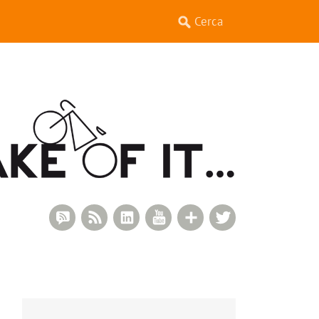
RSS Comments
RSS Feed
LinkedIn
YouTube
Google+
Twitter