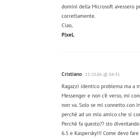
domini della Microsoft avessero pr
correttamente.
Ciao,
P|xeL
Cristiano
15.10.06 @ 04:31
Ragazzi identico problema ma a m
Messenger e non c’è verso, mi conn
non va. Solo se mi connetto con I
perchè ad un mio amico che si con
Perchè fa questo?? sto diventando
6.5 e Kaspersky!!! Come devo fare 