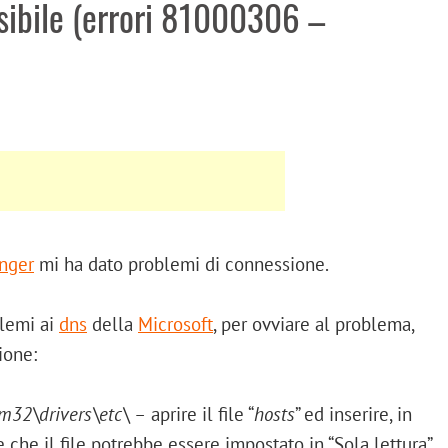
ibile (errori 81000306 –
nger
mi ha dato problemi di connessione.
blemi ai
dns
della
Microsoft
, per ovviare al problema,
ione:
32\drivers\etc\ –
aprire il file “
hosts
” ed inserire, in
e che il file potrebbe essere impostato in “Sola lettura”