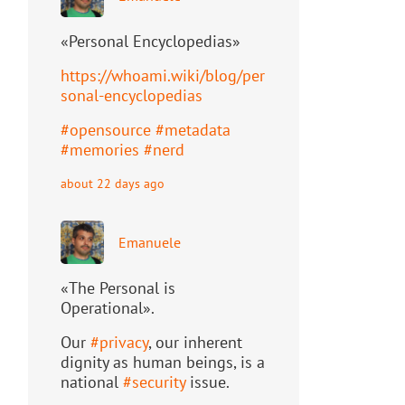
«Personal Encyclopedias»
https://
whoami.wiki/blog/per
sonal-ency
clopedias
#
opensource
#
metadata
#
memories
#
nerd
about 22 days ago
Emanuele
«The Personal is
Operational».
Our
#
privacy
, our inherent
dignity as human beings, is a
national
#
security
issue.