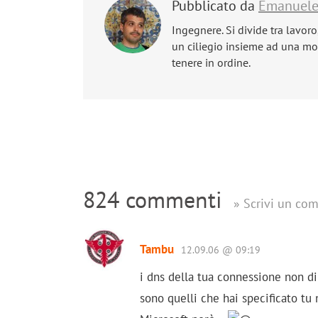
Pubblicato da
Emanuel
Ingegnere. Si divide tra lavoro
un ciliegio insieme ad una mog
tenere in ordine.
824 commenti
» Scrivi un co
Tambu
12.09.06 @ 09:19
i dns della tua connessione non di
sono quelli che hai specificato tu