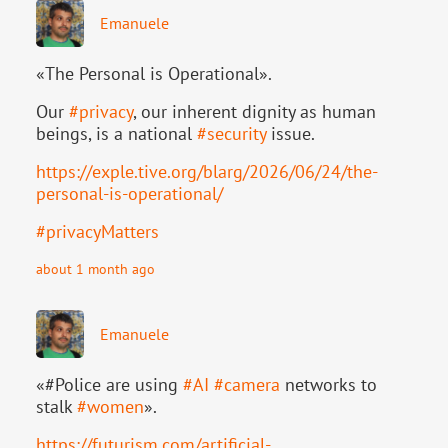
Emanuele
«The Personal is Operational».
Our
#
privacy
, our inherent dignity as human
beings, is a national
#
security
issue.
https://
exple.tive.org/blarg/2026/06/2
4/the-
personal-is-operational/
#
privacyMatters
about 1 month ago
Emanuele
«#Police are using
#
AI
#
camera
networks to
stalk
#
women
».
https://
futurism.com/artificial-