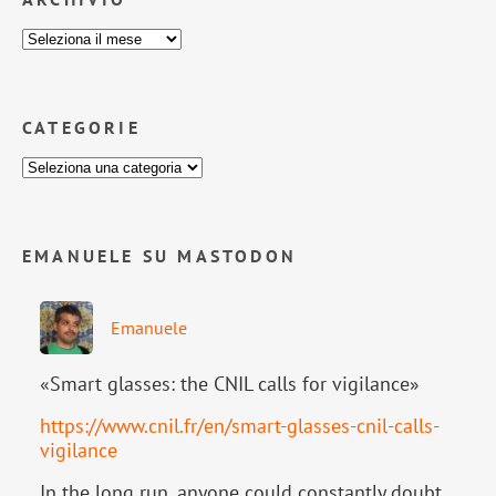
CATEGORIE
EMANUELE SU MASTODON
Emanuele
«Smart glasses: the CNIL calls for vigilance»
https://www.
cnil.fr/en/smart-glasses-cnil-
calls-
vigilance
In the long run, anyone could constantly doubt