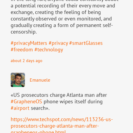
a potential recording of their every move and
exchange, creating the feeling of being
constantly observed or even monitored, and
gradually creating a form of permanent self-
censorship.
#
privacyMatters
#
privacy
#
smartGlasses
#
freedom
#
technology
about 2 days ago
Emanuele
«US prosecutors charge Atlanta man after
#
GrapheneOS
phone wipes itself during
#
airport
search».
https://www.
techspot.com/news/113236-us-
pr
osecutors-charge-atlanta-man-after-
grapheneos-phone.html