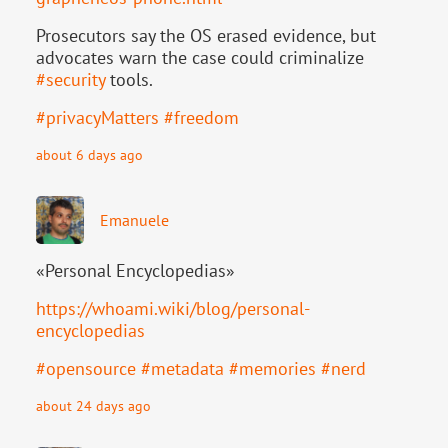
Prosecutors say the OS erased evidence, but
advocates warn the case could criminalize
#
security
tools.
#
privacyMatters
#
freedom
about 6 days ago
Emanuele
«Personal Encyclopedias»
https://
whoami.wiki/blog/personal-
ency
clopedias
#
opensource
#
metadata
#
memories
#
nerd
about 24 days ago