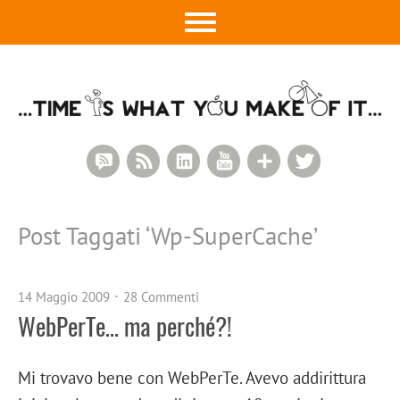
RSS Comments
RSS Feed
LinkedIn
YouTube
Google+
Twitter
Post Taggati ‘
Wp-SuperCache
’
14 Maggio 2009
28 Commenti
WebPerTe… ma perché?!
Mi trovavo bene con WebPerTe. Avevo addirittura