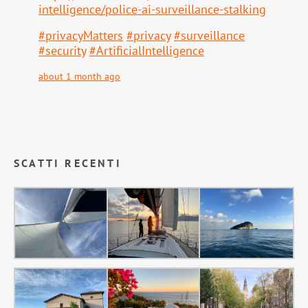
intell
igence/police-ai-surveillance-stalking
#
privacyMatters
#
privacy
#
surveillance
#
security
#
ArtificialIntelligence
about 1 month ago
SCATTI RECENTI