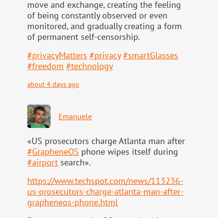
move and exchange, creating the feeling
of being constantly observed or even
monitored, and gradually creating a form
of permanent self-censorship.
#
privacyMatters
#
privacy
#
smartGlasses
#
freedom
#
technology
about 4 days ago
Emanuele
«US prosecutors charge Atlanta man after
#
GrapheneOS
phone wipes itself during
#
airport
search».
https://www.
techspot.com/news/113236-
us-pr
osecutors-charge-atlanta-man-after-
grapheneos-phone.html