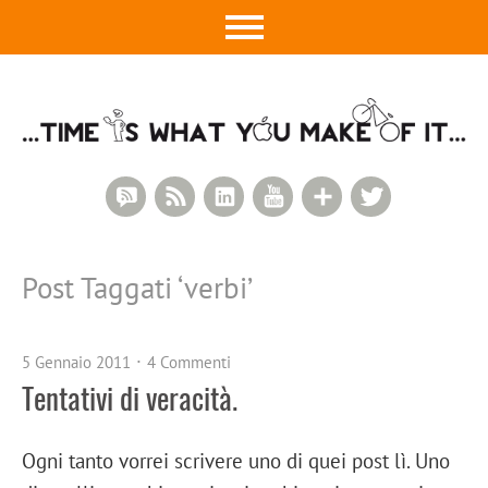
RSS Comments
RSS Feed
LinkedIn
YouTube
Google+
Twitter
Post Taggati ‘
verbi
’
5 Gennaio 2011
4 Commenti
Tentativi di veracità.
Ogni tanto vorrei scrivere uno di quei post lì. Uno