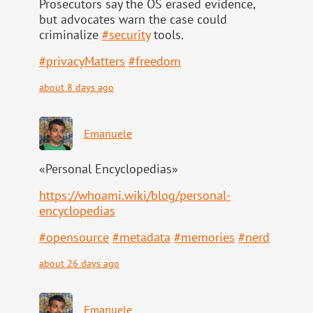
Prosecutors say the OS erased evidence,
but advocates warn the case could
criminalize
#
security
tools.
#
privacyMatters
#
freedom
about 8 days ago
Emanuele
«Personal Encyclopedias»
https://
whoami.wiki/blog/personal-
ency
clopedias
#
opensource
#
metadata
#
memories
#
nerd
about 26 days ago
Emanuele