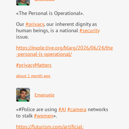
«The Personal is Operational».
Our
#
privacy
, our inherent dignity as
human beings, is a national
#
security
issue.
https://
exple.tive.org/blarg/2026/06/2
4/the
-personal-is-operational/
#
privacyMatters
about 1 month ago
Emanuele
«#Police are using
#
AI
#
camera
networks
to stalk
#
women
».
https://
futurism.com/artificial-