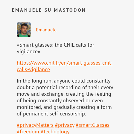
EMANUELE SU MASTODON
Emanuele
«Smart glasses: the CNIL calls for
vigilance»
https://www.
cnil.fr/en/smart-glasses-cnil-
calls-vigilance
In the long run, anyone could constantly
doubt a potential recording of their every
move and exchange, creating the feeling
of being constantly observed or even
monitored, and gradually creating a form
of permanent self-censorship.
#
privacyMatters
#
privacy
#
smartGlasses
#
freedom
#
technology