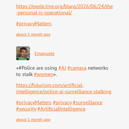
https://
exple.tive.org/blarg/2026/06/2
4/the
-personal-is-operational/
#
privacyMatters
about 1 month ago
Emanuele
«#Police are using
#
AI
#
camera
networks
to stalk
#
women
».
https://
futurism.com/artificial-
intell
igence/police-ai-surveillance-stalking
#
privacyMatters
#
privacy
#
surveillance
#
security
#
ArtificialIntelligence
about 1 month ago