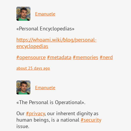
Emanuele
«Personal Encyclopedias»
https://
whoami.wiki/blog/personal-
ency
clopedias
#
opensource
#
metadata
#
memories
#
nerd
about 25 days ago
Emanuele
«The Personal is Operational».
Our
#
privacy
, our inherent dignity as
human beings, is a national
#
security
issue.