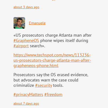
about 3 days ago
Emanuele
«US prosecutors charge Atlanta man after
#
GrapheneOS
phone wipes itself during
#
airport
search».
https://www.
techspot.com/news/113236-
us-pr
osecutors-charge-atlanta-man-after-
grapheneos-phone.html
Prosecutors say the OS erased evidence,
but advocates warn the case could
criminalize
#
security
tools.
#
privacyMatters
#
freedom
about 7 days ago