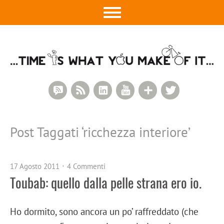
RSS Comments
RSS Feed
LinkedIn
YouTube
Google+
Twitter
Post Taggati ‘
ricchezza interiore
’
17 Agosto 2011
4 Commenti
Toubab: quello dalla pelle strana ero io.
Ho dormito, sono ancora un po’ raffreddato (che