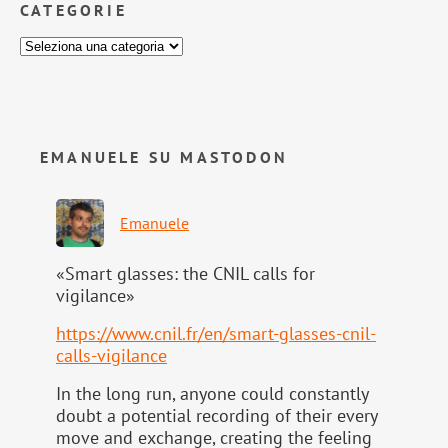
CATEGORIE
EMANUELE SU MASTODON
Emanuele
«Smart glasses: the CNIL calls for
vigilance»
https://www.
cnil.fr/en/smart-glasses-cnil-
calls-vigilance
In the long run, anyone could constantly
doubt a potential recording of their every
move and exchange, creating the feeling