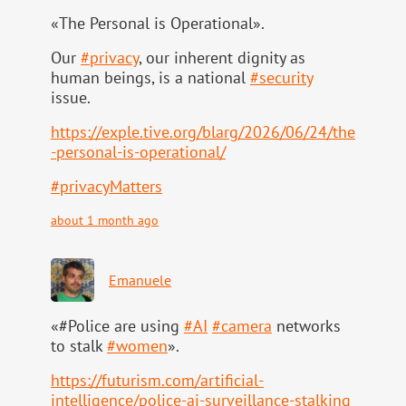
«The Personal is Operational».
Our
#
privacy
, our inherent dignity as
human beings, is a national
#
security
issue.
https://
exple.tive.org/blarg/2026/06/2
4/the
-personal-is-operational/
#
privacyMatters
about 1 month ago
Emanuele
«#Police are using
#
AI
#
camera
networks
to stalk
#
women
».
https://
futurism.com/artificial-
intell
igence/police-ai-surveillance-stalking