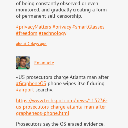
of being constantly observed or even
monitored, and gradually creating a form
of permanent self-censorship.
#
privacyMatters
#
privacy
#
smartGlasses
#
freedom
#
technology
about 2 days ago
Emanuele
«US prosecutors charge Atlanta man after
#
GrapheneOS
phone wipes itself during
#
airport
search».
https://www.
techspot.com/news/113236-
us-pr
osecutors-charge-atlanta-man-after-
grapheneos-phone.html
Prosecutors say the OS erased evidence,