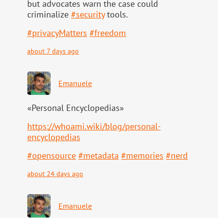
but advocates warn the case could
criminalize
#
security
tools.
#
privacyMatters
#
freedom
about 7 days ago
Emanuele
«Personal Encyclopedias»
https://
whoami.wiki/blog/personal-
ency
clopedias
#
opensource
#
metadata
#
memories
#
nerd
about 24 days ago
Emanuele