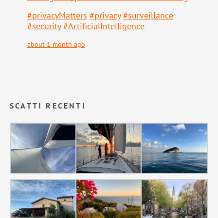
#
privacyMatters
#
privacy
#
surveillance
#
security
#
ArtificialIntelligence
about 1 month ago
SCATTI RECENTI