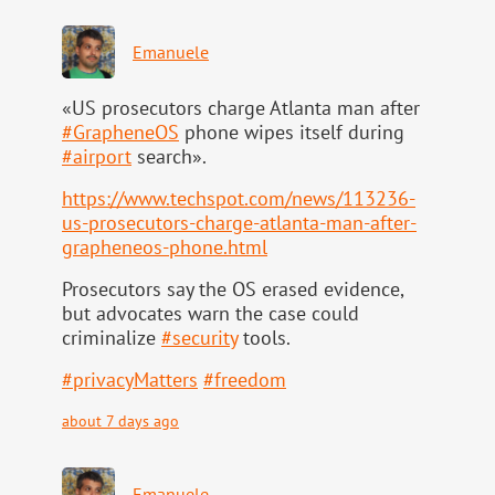
Emanuele
«US prosecutors charge Atlanta man after
#
GrapheneOS
phone wipes itself during
#
airport
search».
https://www.
techspot.com/news/113236-
us-pr
osecutors-charge-atlanta-man-after-
grapheneos-phone.html
Prosecutors say the OS erased evidence,
but advocates warn the case could
criminalize
#
security
tools.
#
privacyMatters
#
freedom
about 7 days ago
Emanuele