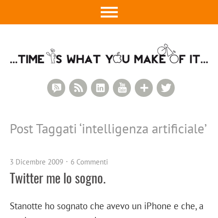
RSS Comments
RSS Feed
LinkedIn
YouTube
Google+
Twitter
Post Taggati ‘
intelligenza artificiale
’
3 Dicembre 2009
6 Commenti
Twitter me lo sogno.
Stanotte ho sognato che avevo un iPhone e che, a