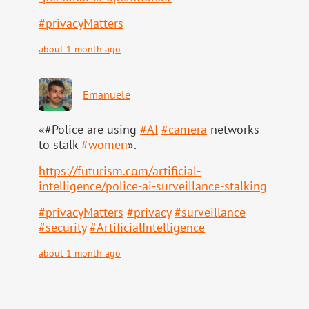
#
privacyMatters
about 1 month ago
Emanuele
«#Police are using
#
AI
#
camera
networks
to stalk
#
women
».
https://
futurism.com/artificial-
intell
igence/police-ai-surveillance-stalking
#
privacyMatters
#
privacy
#
surveillance
#
security
#
ArtificialIntelligence
about 1 month ago