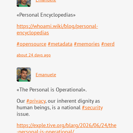
«Personal Encyclopedias»
https://
whoami.wiki/blog/personal-
ency
clopedias
#
opensource
#
metadata
#
memories
#
nerd
about 24 days ago
Emanuele
«The Personal is Operational».
Our
#
privacy
, our inherent dignity as
human beings, is a national
#
security
issue.
https://
exple.tive.org/blarg/2026/06/2
4/the
-personal-is-operational/