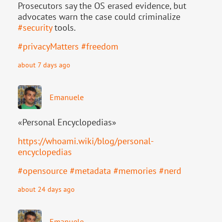
Prosecutors say the OS erased evidence, but
advocates warn the case could criminalize
#
security
tools.
#
privacyMatters
#
freedom
about 7 days ago
Emanuele
«Personal Encyclopedias»
https://
whoami.wiki/blog/personal-
ency
clopedias
#
opensource
#
metadata
#
memories
#
nerd
about 24 days ago
Emanuele