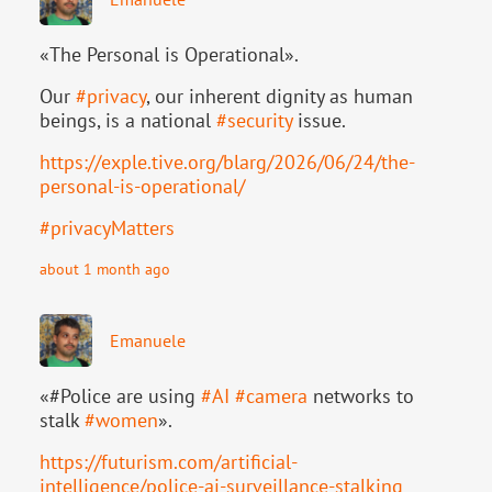
«The Personal is Operational».
Our
#
privacy
, our inherent dignity as human
beings, is a national
#
security
issue.
https://
exple.tive.org/blarg/2026/06/2
4/the-
personal-is-operational/
#
privacyMatters
about 1 month ago
Emanuele
«#Police are using
#
AI
#
camera
networks to
stalk
#
women
».
https://
futurism.com/artificial-
intell
igence/police-ai-surveillance-stalking