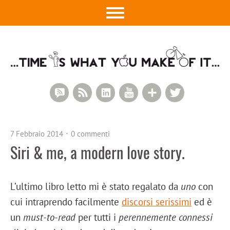
RSS Comments
RSS Feed
LinkedIn
YouTube
Google+
Twitter
7 Febbraio 2014
0 commenti
Siri & me, a modern love story.
L’ultimo libro letto mi è stato regalato da
uno
con
cui intraprendo facilmente
discorsi serissimi
ed è
un
must-to-read
per tutti i
perennemente connessi