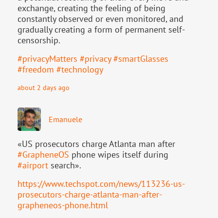
exchange, creating the feeling of being
constantly observed or even monitored, and
gradually creating a form of permanent self-
censorship.
#
privacyMatters
#
privacy
#
smartGlasses
#
freedom
#
technology
about 2 days ago
Emanuele
«US prosecutors charge Atlanta man after
#
GrapheneOS
phone wipes itself during
#
airport
search».
https://www.
techspot.com/news/113236-us-
pr
osecutors-charge-atlanta-man-after-
grapheneos-phone.html