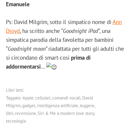
Emanuele
Ps: David Milgrim, sotto il simpatico nome di
Ann
Droyd
, ha scritto anche “
Goodnight iPad
“, una
simpatica parodia della favoletta per bambini
“
Goodnight moon
” riadattata per tutti gli adulti che
si circondano di smart-cosi
prima di
addormentarsi
…
Libri letti
Taggato:
Apple
,
cellulari
,
comandi vocali
,
David
Milgrim
,
gadget
,
intelligenza artificiale
,
leggere
,
libri
,
recensione
,
Siri & Me a modern love story
,
tecnologia