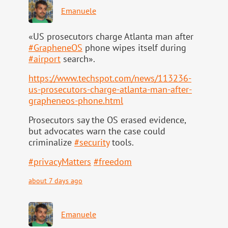
Emanuele
«US prosecutors charge Atlanta man after
#
GrapheneOS
phone wipes itself during
#
airport
search».
https://www.
techspot.com/news/113236-
us-pr
osecutors-charge-atlanta-man-after-
grapheneos-phone.html
Prosecutors say the OS erased evidence,
but advocates warn the case could
criminalize
#
security
tools.
#
privacyMatters
#
freedom
about 7 days ago
Emanuele