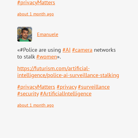
#
privacyMatters
about 1 month ago
Emanuele
«#Police are using
#
AI
#
camera
networks
to stalk
#
women
».
https://
futurism.com/artificial-
intell
igence/police-ai-surveillance-stalking
#
privacyMatters
#
privacy
#
surveillance
#
security
#
ArtificialIntelligence
about 1 month ago