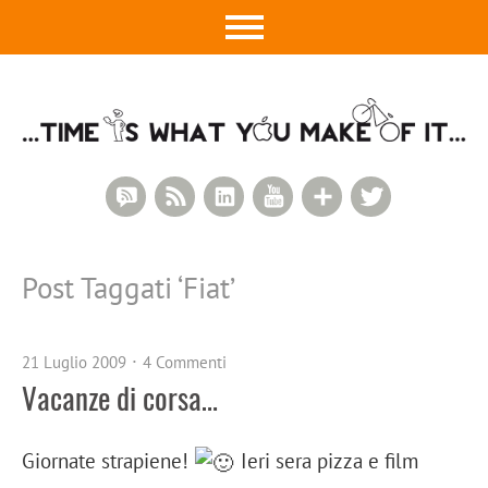
RSS Comments
RSS Feed
LinkedIn
YouTube
Google+
Twitter
Post Taggati ‘
Fiat
’
21 Luglio 2009
4 Commenti
Vacanze di corsa…
Giornate strapiene!
Ieri sera pizza e film