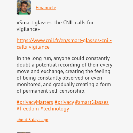
Emanuele
«Smart glasses: the CNIL calls for
vigilance»
https://www.
cnil.fr/en/smart-glasses-cnil-
calls-vigilance
In the long run, anyone could constantly
doubt a potential recording of their every
move and exchange, creating the feeling
of being constantly observed or even
monitored, and gradually creating a form
of permanent self-censorship.
#
privacyMatters
#
privacy
#
smartGlasses
#
freedom
#
technology
about 3 days ago