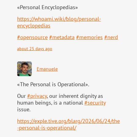
«Personal Encyclopedias»
https://
whoami.wiki/blog/personal-
ency
clopedias
#
opensource
#
metadata
#
memories
#
nerd
about 25 days ago
Emanuele
«The Personal is Operational».
Our
#
privacy
, our inherent dignity as
human beings, is a national
#
security
issue.
https://
exple.tive.org/blarg/2026/06/2
4/the
-personal-is-operational/