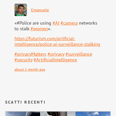
Emanuele
«#Police are using
#
AI
#
camera
networks
to stalk
#
women
».
https://
futurism.com/artificial-
intell
igence/police-ai-surveillance-stalking
#
privacyMatters
#
privacy
#
surveillance
#
security
#
ArtificialIntelligence
about 1 month ago
SCATTI RECENTI