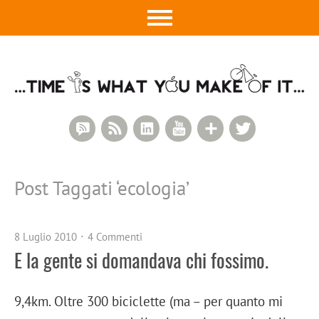
RSS Comments
RSS Feed
LinkedIn
YouTube
Google+
Twitter
Post Taggati ‘
ecologia
’
8 Luglio 2010
4 Commenti
E la gente si domandava chi fossimo.
9,4km. Oltre 300 biciclette (ma – per quanto mi