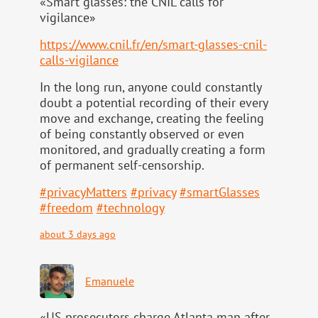
«Smart glasses: the CNIL calls for
vigilance»
https://www.
cnil.fr/en/smart-glasses-cnil-
calls-vigilance
In the long run, anyone could constantly
doubt a potential recording of their every
move and exchange, creating the feeling
of being constantly observed or even
monitored, and gradually creating a form
of permanent self-censorship.
#
privacyMatters
#
privacy
#
smartGlasses
#
freedom
#
technology
about 3 days ago
Emanuele
«US prosecutors charge Atlanta man after