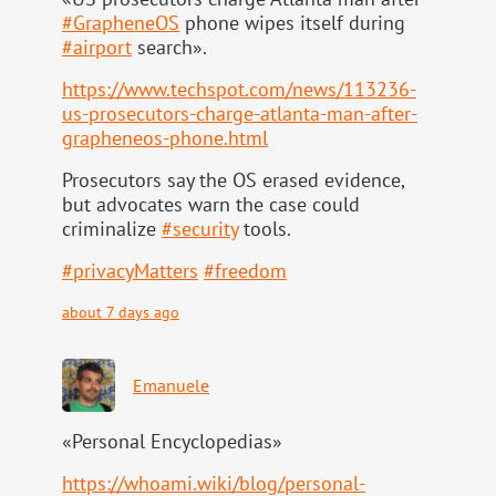
#
GrapheneOS
phone wipes itself during
#
airport
search».
https://www.
techspot.com/news/113236-
us-pr
osecutors-charge-atlanta-man-after-
grapheneos-phone.html
Prosecutors say the OS erased evidence,
but advocates warn the case could
criminalize
#
security
tools.
#
privacyMatters
#
freedom
about 7 days ago
Emanuele
«Personal Encyclopedias»
https://
whoami.wiki/blog/personal-