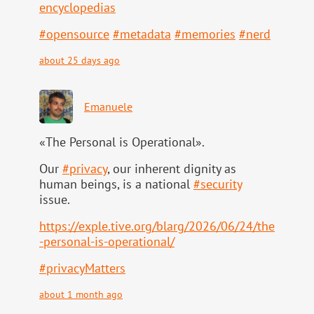
ency
clopedias
#
opensource
#
metadata
#
memories
#
nerd
about 25 days ago
Emanuele
«The Personal is Operational».
Our
#
privacy
, our inherent dignity as
human beings, is a national
#
security
issue.
https://
exple.tive.org/blarg/2026/06/2
4/the
-personal-is-operational/
#
privacyMatters
about 1 month ago