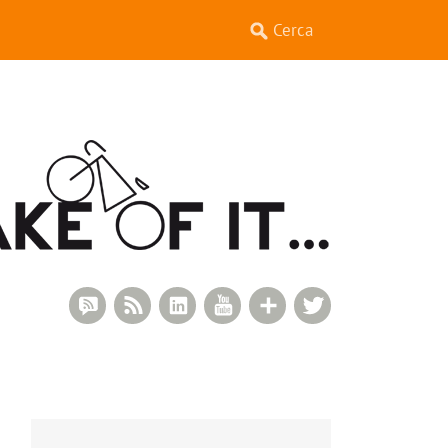
RSS Comments
RSS Feed
LinkedIn
YouTube
Google+
Twitter