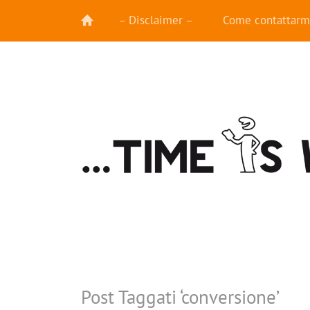
– Disclaimer –
Come contattarm
Post Taggati ‘
conversione
’