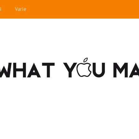
i
Varie