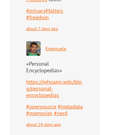
#
privacyMatters
#
freedom
about 7 days ago
Emanuele
«Personal
Encyclopedias»
https://
whoami.wiki/blo
g/personal-
ency
clopedias
#
opensource
#
metadata
#
memories
#
nerd
about 24 days ago