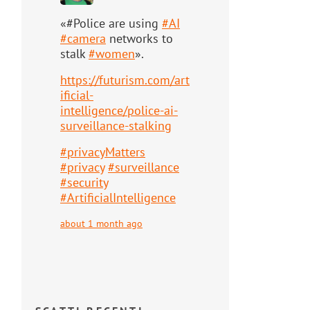
«#Police are using
#
AI
#
camera
networks to
stalk
#
women
».
https://
futurism.com/art
ificial-
intell
igence/police-ai-
surveillance-stalking
#
privacyMatters
#
privacy
#
surveillance
#
security
#
ArtificialIntelligence
about 1 month ago