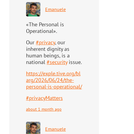
Emanuele
«The Personal is
Operational».
Our
#
privacy
, our
inherent dignity as
human beings, is a
national
#
security
issue.
https://
exple.tive.org/bl
arg/2026/06/2
4/the-
personal-is-operational/
#
privacyMatters
about 1 month ago
Emanuele