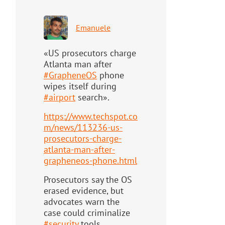
Emanuele
«US prosecutors charge
Atlanta man after
#
GrapheneOS
phone
wipes itself during
#
airport
search».
https://www.
techspot.co
m/news/113236-us-
pr
osecutors-charge-
atlanta-man-after-
grapheneos-phone.html
Prosecutors say the OS
erased evidence, but
advocates warn the
case could criminalize
#
security
tools.