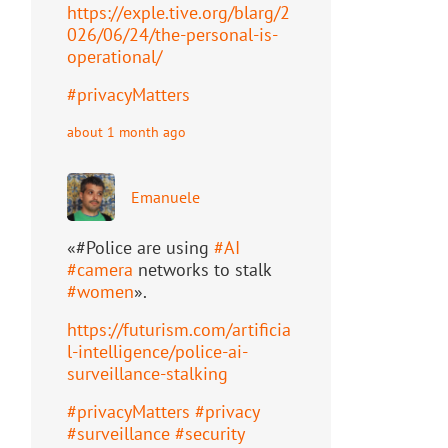
https://
exple.tive.org/blarg/2
026/06/2
4/the-personal-is-
operational/
#
privacyMatters
about 1 month ago
Emanuele
«#Police are using
#
AI
#
camera
networks to stalk
#
women
».
https://
futurism.com/artificia
l-intell
igence/police-ai-
surveillance-stalking
#
privacyMatters
#
privacy
#
surveillance
#
security