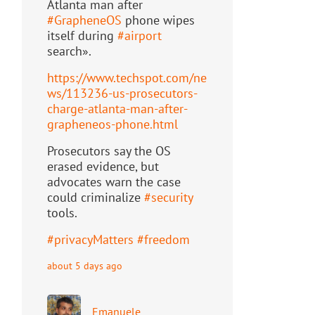
Atlanta man after
#
GrapheneOS
phone wipes
itself during
#
airport
search».
https://www.
techspot.com/ne
ws/113236-us-pr
osecutors-
charge-atlanta-man-after-
grapheneos-phone.html
Prosecutors say the OS
erased evidence, but
advocates warn the case
could criminalize
#
security
tools.
#
privacyMatters
#
freedom
about 5 days ago
Emanuele