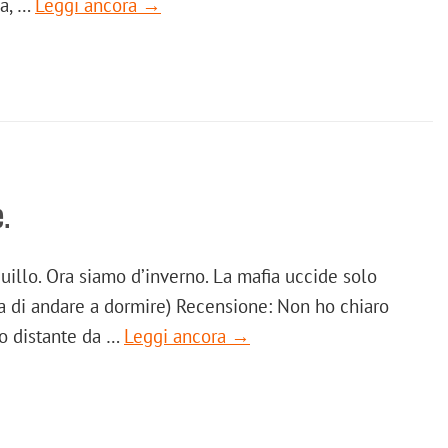
ia, …
Leggi ancora →
.
illo. Ora siamo d’inverno. La mafia uccide solo
ima di andare a dormire) Recensione: Non ho chiaro
to distante da …
Leggi ancora →