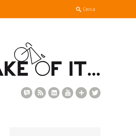
RSS Comments
RSS Feed
LinkedIn
YouTube
Google+
Twitter