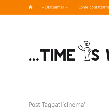
– Disclaimer –
Come contattarm
Post Taggati ‘
cinema
’