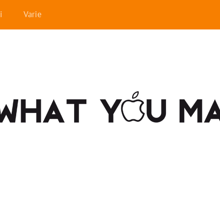
i
Varie