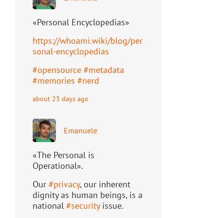
«Personal Encyclopedias»
https://
whoami.wiki/blog/per
sonal-ency
clopedias
#
opensource
#
metadata
#
memories
#
nerd
about 23 days ago
Emanuele
«The Personal is
Operational».
Our
#
privacy
, our inherent
dignity as human beings, is a
national
#
security
issue.