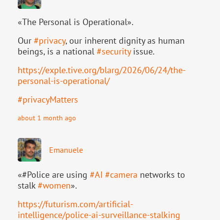
«The Personal is Operational».
Our
#
privacy
, our inherent dignity as human
beings, is a national
#
security
issue.
https://
exple.tive.org/blarg/2026/06/2
4/the-
personal-is-operational/
#
privacyMatters
about 1 month ago
Emanuele
«#Police are using
#
AI
#
camera
networks to
stalk
#
women
».
https://
futurism.com/artificial-
intell
igence/police-ai-surveillance-stalking