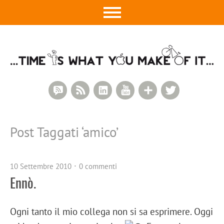
RSS Comments
RSS Feed
LinkedIn
YouTube
Google+
Twitter
Post Taggati ‘
amico
’
10 Settembre 2010
0 commenti
Ennò.
Ogni tanto il mio collega non si sa esprimere. Oggi