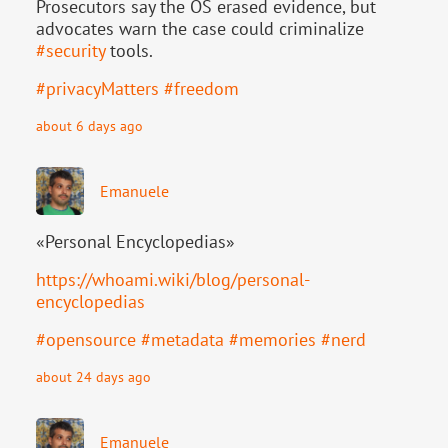
Prosecutors say the OS erased evidence, but
advocates warn the case could criminalize
#
security
tools.
#
privacyMatters
#
freedom
about 6 days ago
Emanuele
«Personal Encyclopedias»
https://
whoami.wiki/blog/personal-
ency
clopedias
#
opensource
#
metadata
#
memories
#
nerd
about 24 days ago
Emanuele