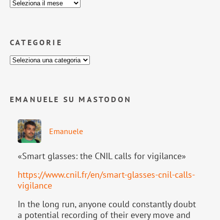
CATEGORIE
EMANUELE SU MASTODON
Emanuele
«Smart glasses: the CNIL calls for vigilance»
https://www.
cnil.fr/en/smart-glasses-cnil-
calls-
vigilance
In the long run, anyone could constantly doubt
a potential recording of their every move and