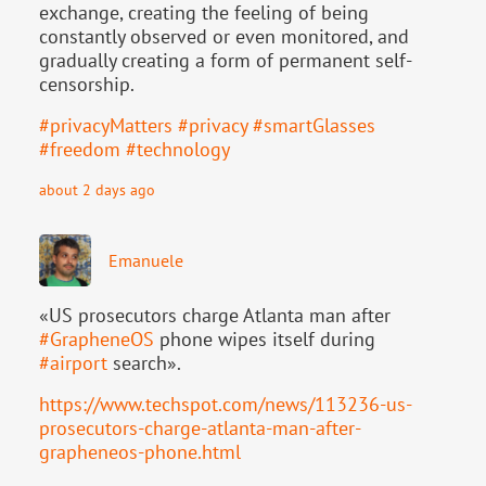
exchange, creating the feeling of being
constantly observed or even monitored, and
gradually creating a form of permanent self-
censorship.
#
privacyMatters
#
privacy
#
smartGlasses
#
freedom
#
technology
about 2 days ago
Emanuele
«US prosecutors charge Atlanta man after
#
GrapheneOS
phone wipes itself during
#
airport
search».
https://www.
techspot.com/news/113236-us-
pr
osecutors-charge-atlanta-man-after-
grapheneos-phone.html