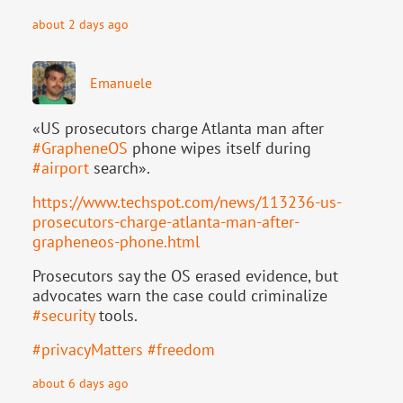
about 2 days ago
Emanuele
«US prosecutors charge Atlanta man after
#
GrapheneOS
phone wipes itself during
#
airport
search».
https://www.
techspot.com/news/113236-us-
pr
osecutors-charge-atlanta-man-after-
grapheneos-phone.html
Prosecutors say the OS erased evidence, but
advocates warn the case could criminalize
#
security
tools.
#
privacyMatters
#
freedom
about 6 days ago