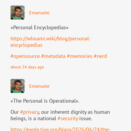
Emanuele
«Personal Encyclopedias»
https://
whoami.wiki/blog/personal-
ency
clopedias
#
opensource
#
metadata
#
memories
#
nerd
about 24 days ago
Emanuele
«The Personal is Operational».
Our
#
privacy
, our inherent dignity as human
beings, is a national
#
security
issue.
https://
exple.tive.org/blarg/2026/06/2
4/the-