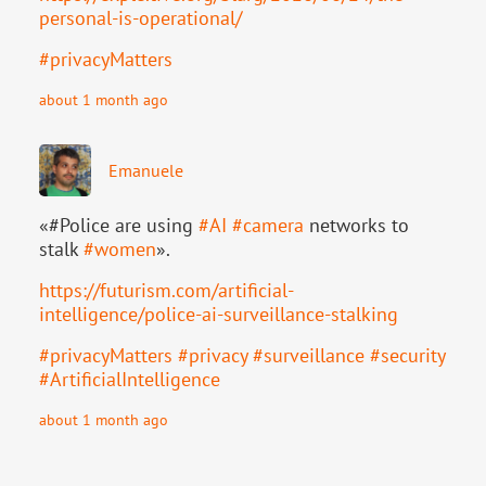
personal-is-operational/
#
privacyMatters
about 1 month ago
Emanuele
«#Police are using
#
AI
#
camera
networks to
stalk
#
women
».
https://
futurism.com/artificial-
intell
igence/police-ai-surveillance-stalking
#
privacyMatters
#
privacy
#
surveillance
#
security
#
ArtificialIntelligence
about 1 month ago