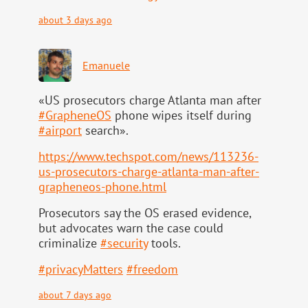
about 3 days ago
Emanuele
«US prosecutors charge Atlanta man after
#
GrapheneOS
phone wipes itself during
#
airport
search».
https://www.
techspot.com/news/113236-
us-pr
osecutors-charge-atlanta-man-after-
grapheneos-phone.html
Prosecutors say the OS erased evidence,
but advocates warn the case could
criminalize
#
security
tools.
#
privacyMatters
#
freedom
about 7 days ago