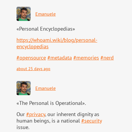
Emanuele
«Personal Encyclopedias»
https://
whoami.wiki/blog/personal-
ency
clopedias
#
opensource
#
metadata
#
memories
#
nerd
about 25 days ago
Emanuele
«The Personal is Operational».
Our
#
privacy
, our inherent dignity as
human beings, is a national
#
security
issue.