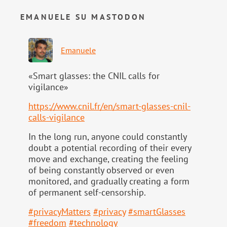
EMANUELE SU MASTODON
Emanuele
«Smart glasses: the CNIL calls for
vigilance»
https://www.
cnil.fr/en/smart-glasses-cnil-
calls-vigilance
In the long run, anyone could constantly
doubt a potential recording of their every
move and exchange, creating the feeling
of being constantly observed or even
monitored, and gradually creating a form
of permanent self-censorship.
#
privacyMatters
#
privacy
#
smartGlasses
#
freedom
#
technology