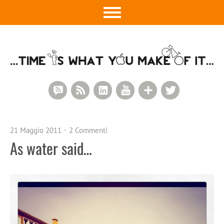
RSS Comments
RSS Feed
LinkedIn
YouTube
Google+
Twitter
21 Maggio 2011
2 Commenti
As water said…