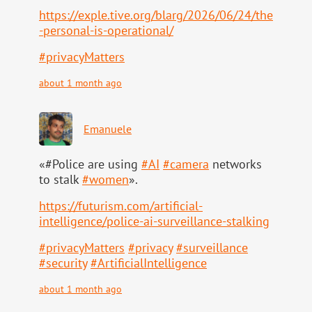
https://
exple.tive.org/blarg/2026/06/2
4/the
-personal-is-operational/
#
privacyMatters
about 1 month ago
Emanuele
«#Police are using
#
AI
#
camera
networks
to stalk
#
women
».
https://
futurism.com/artificial-
intell
igence/police-ai-surveillance-stalking
#
privacyMatters
#
privacy
#
surveillance
#
security
#
ArtificialIntelligence
about 1 month ago