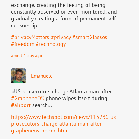
exchange, creating the feeling of being
constantly observed or even monitored, and
gradually creating a form of permanent self-
censorship.
#
privacyMatters
#
privacy
#
smartGlasses
#
freedom
#
technology
about 1 day ago
Emanuele
«US prosecutors charge Atlanta man after
#
GrapheneOS
phone wipes itself during
#
airport
search».
https://www.
techspot.com/news/113236-us-
pr
osecutors-charge-atlanta-man-after-
grapheneos-phone.html