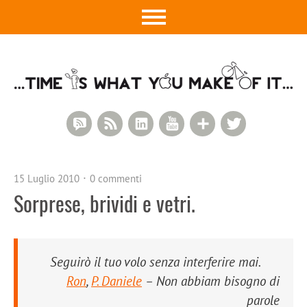
RSS Comments
RSS Feed
LinkedIn
YouTube
Google+
Twitter
15 Luglio 2010
0 commenti
Sorprese, brividi e vetri.
Seguirò il tuo volo senza interferire mai.
Ron
,
P. Daniele
– Non abbiam bisogno di
parole