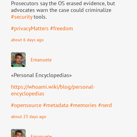
Prosecutors say the OS erased evidence, but
advocates warn the case could criminalize
#
security
tools.
#
privacyMatters
#
freedom
about 6 days ago
Emanuele
«Personal Encyclopedias»
https://
whoami.wiki/blog/personal-
ency
clopedias
#
opensource
#
metadata
#
memories
#
nerd
about 23 days ago
Emanuele