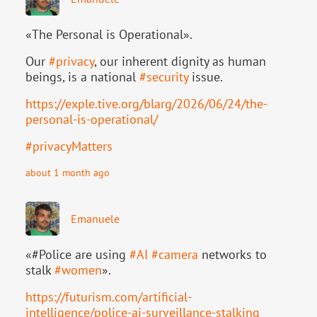
«The Personal is Operational».
Our
#
privacy
, our inherent dignity as human
beings, is a national
#
security
issue.
https://
exple.tive.org/blarg/2026/06/2
4/the-
personal-is-operational/
#
privacyMatters
about 1 month ago
Emanuele
«#Police are using
#
AI
#
camera
networks to
stalk
#
women
».
https://
futurism.com/artificial-
intell
igence/police-ai-surveillance-stalking