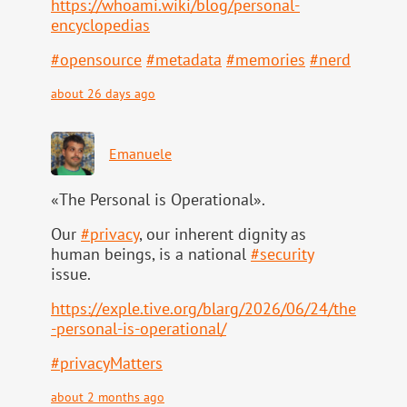
https://
whoami.wiki/blog/personal-
ency
clopedias
#
opensource
#
metadata
#
memories
#
nerd
about 26 days ago
Emanuele
«The Personal is Operational».
Our
#
privacy
, our inherent dignity as
human beings, is a national
#
security
issue.
https://
exple.tive.org/blarg/2026/06/2
4/the
-personal-is-operational/
#
privacyMatters
about 2 months ago