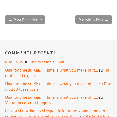
← Post Precedente
Prossimo Post →
COMMENTI RECENTI
kOoLiNuS
su
Una rondine su Kea.
Una rondine su Kea. | …time is what you make of it…
su
Tra
grattacieli e giardini.
Una rondine su Kea. | …time is what you make of it…
su
E se
il 2200 fosse così?
Una rondine su Kea. | …time is what you make of it…
su
Vento greco, cuor leggero.
La vita si restringe o si espande in proporzione al nostro
coraggio. | …time is what you make of it…
su
Stella stellina.