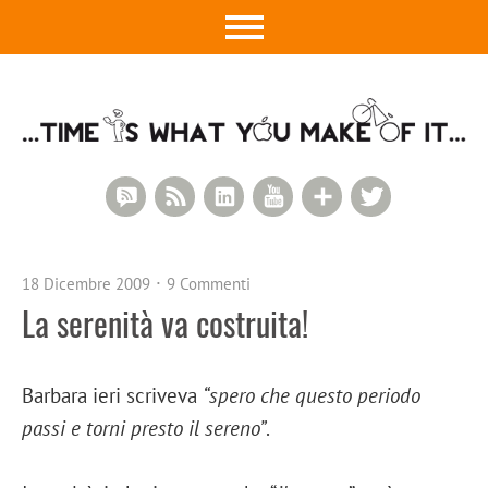
RSS Comments
RSS Feed
LinkedIn
YouTube
Google+
Twitter
18 Dicembre 2009
9 Commenti
La serenità va costruita!
Barbara ieri scriveva
“spero che questo periodo
passi e torni presto il sereno”
.