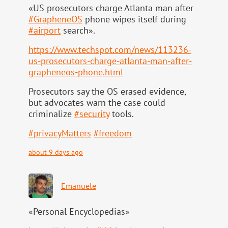
«US prosecutors charge Atlanta man after
#
GrapheneOS
phone wipes itself during
#
airport
search».
https://www.
techspot.com/news/113236-
us-pr
osecutors-charge-atlanta-man-after-
grapheneos-phone.html
Prosecutors say the OS erased evidence,
but advocates warn the case could
criminalize
#
security
tools.
#
privacyMatters
#
freedom
about 9 days ago
Emanuele
«Personal Encyclopedias»