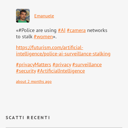
Emanuele
«#Police are using
#
AI
#
camera
networks
to stalk
#
women
».
https://
futurism.com/artificial-
intell
igence/police-ai-surveillance-stalking
#
privacyMatters
#
privacy
#
surveillance
#
security
#
ArtificialIntelligence
about 2 months ago
SCATTI RECENTI