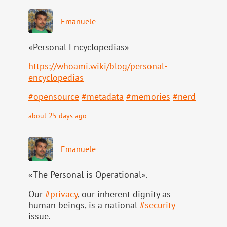
Emanuele
«Personal Encyclopedias»
https://
whoami.wiki/blog/personal-
ency
clopedias
#
opensource
#
metadata
#
memories
#
nerd
about 25 days ago
Emanuele
«The Personal is Operational».
Our
#
privacy
, our inherent dignity as
human beings, is a national
#
security
issue.