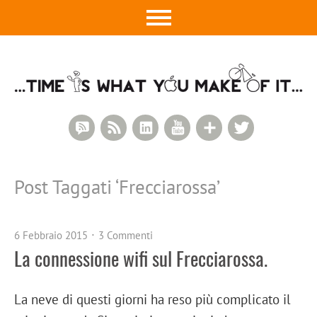
RSS Comments
RSS Feed
LinkedIn
YouTube
Google+
Twitter
Post Taggati ‘
Frecciarossa
’
6 Febbraio 2015
3 Commenti
La connessione wifi sul Frecciarossa.
La neve di questi giorni ha reso più complicato il