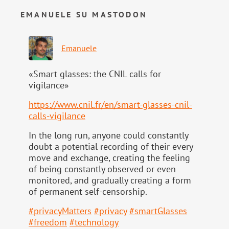
EMANUELE SU MASTODON
Emanuele
«Smart glasses: the CNIL calls for
vigilance»
https://www.
cnil.fr/en/smart-glasses-cnil-
calls-vigilance
In the long run, anyone could constantly
doubt a potential recording of their every
move and exchange, creating the feeling
of being constantly observed or even
monitored, and gradually creating a form
of permanent self-censorship.
#
privacyMatters
#
privacy
#
smartGlasses
#
freedom
#
technology