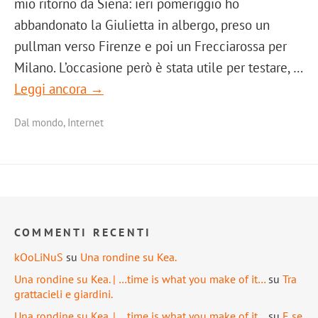
mio ritorno da Siena: ieri pomeriggio ho
abbandonato la Giulietta in albergo, preso un
pullman verso Firenze e poi un Frecciarossa per
Milano. L’occasione però è stata utile per testare, …
Leggi ancora →
Dal mondo
,
Internet
COMMENTI RECENTI
kOoLiNuS
su
Una rondine su Kea.
Una rondine su Kea. | …time is what you make of it…
su
Tra
grattacieli e giardini.
Una rondine su Kea. | …time is what you make of it…
su
E se