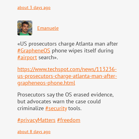
about 3 days ago
Emanuele
«US prosecutors charge Atlanta man after
#
GrapheneOS
phone wipes itself during
#
airport
search».
https://www.
techspot.com/news/113236-
us-pr
osecutors-charge-atlanta-man-after-
grapheneos-phone.html
Prosecutors say the OS erased evidence,
but advocates warn the case could
criminalize
#
security
tools.
#
privacyMatters
#
freedom
about 8 days ago