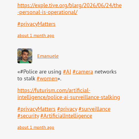
https://
exple.tive.org/blarg/2026/06/2
4/the
-personal-is-operational/
#
privacyMatters
about 1 month ago
Emanuele
«#Police are using
#
AI
#
camera
networks
to stalk
#
women
».
https://
futurism.com/artificial-
intell
igence/police-ai-surveillance-stalking
#
privacyMatters
#
privacy
#
surveillance
#
security
#
ArtificialIntelligence
about 1 month ago