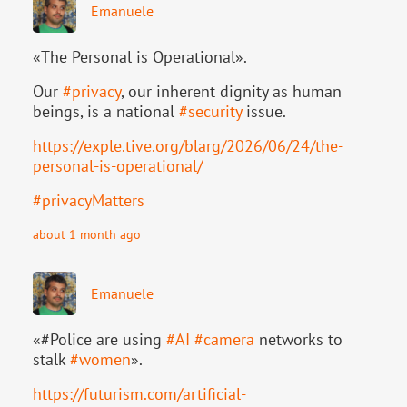
Emanuele
«The Personal is Operational».
Our
#
privacy
, our inherent dignity as human
beings, is a national
#
security
issue.
https://
exple.tive.org/blarg/2026/06/2
4/the-
personal-is-operational/
#
privacyMatters
about 1 month ago
Emanuele
«#Police are using
#
AI
#
camera
networks to
stalk
#
women
».
https://
futurism.com/artificial-