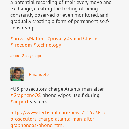
a potential recording of their every move and
exchange, creating the feeling of being
constantly observed or even monitored, and
gradually creating a form of permanent self-
censorship.
#
privacyMatters
#
privacy
#
smartGlasses
#
freedom
#
technology
about 2 days ago
Emanuele
«US prosecutors charge Atlanta man after
#
GrapheneOS
phone wipes itself during
#
airport
search».
https://www.
techspot.com/news/113236-us-
pr
osecutors-charge-atlanta-man-after-
grapheneos-phone.html