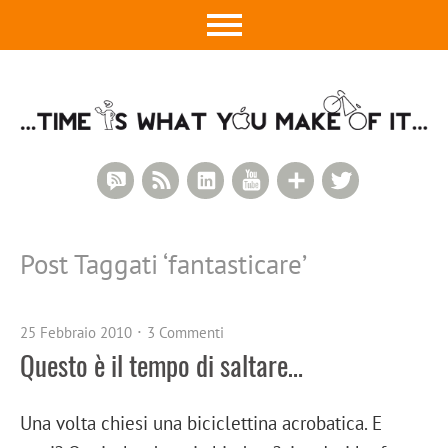
RSS Comments
RSS Feed
LinkedIn
YouTube
Google+
Twitter
Post Taggati ‘
fantasticare
’
25 Febbraio 2010
3 Commenti
Questo è il tempo di saltare…
Una volta chiesi una biciclettina acrobatica. E