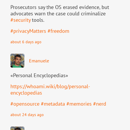
Prosecutors say the OS erased evidence, but
advocates warn the case could criminalize
#
security
tools.
#
privacyMatters
#
freedom
about 6 days ago
Emanuele
«Personal Encyclopedias»
https://
whoami.wiki/blog/personal-
ency
clopedias
#
opensource
#
metadata
#
memories
#
nerd
about 24 days ago