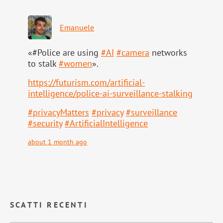
Emanuele
«#Police are using
#
AI
#
camera
networks
to stalk
#
women
».
https://
futurism.com/artificial-
intell
igence/police-ai-surveillance-stalking
#
privacyMatters
#
privacy
#
surveillance
#
security
#
ArtificialIntelligence
about 1 month ago
SCATTI RECENTI