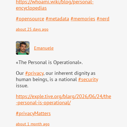
https://
whoami.wiki/blog/personal-
ency
clopedias
#
opensource
#
metadata
#
memories
#
nerd
about 25 days ago
Emanuele
«The Personal is Operational».
Our
#
privacy
, our inherent dignity as
human beings, is a national
#
security
issue.
https://
exple.tive.org/blarg/2026/06/2
4/the
-personal-is-operational/
#
privacyMatters
about 1 month ago