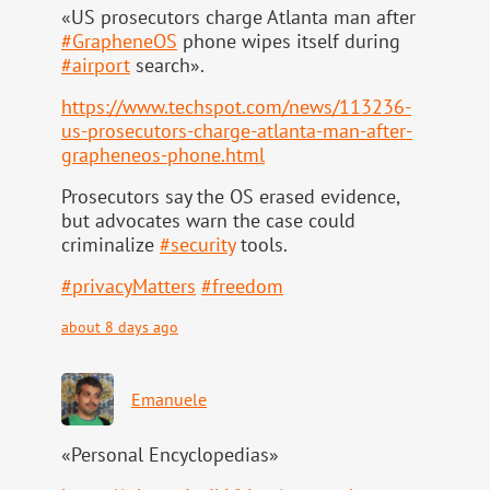
«US prosecutors charge Atlanta man after
#
GrapheneOS
phone wipes itself during
#
airport
search».
https://www.
techspot.com/news/113236-
us-pr
osecutors-charge-atlanta-man-after-
grapheneos-phone.html
Prosecutors say the OS erased evidence,
but advocates warn the case could
criminalize
#
security
tools.
#
privacyMatters
#
freedom
about 8 days ago
Emanuele
«Personal Encyclopedias»