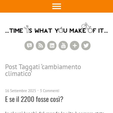
RSS Comments
RSS Feed
LinkedIn
YouTube
Google+
Twitter
Post Taggati ‘
cambiamento
climatico
’
16 Settembre 2025
3 Commenti
E se il 2200 fosse così?