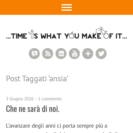
RSS Comments
RSS Feed
LinkedIn
YouTube
Google+
Twitter
Post Taggati ‘
ansia
’
3 Giugno 2026
1 commento
Che ne sarà di noi.
L’avanzare degli anni ci porta sempre più a