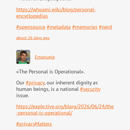
https://
whoami.wiki/blog/personal-
ency
clopedias
#
opensource
#
metadata
#
memories
#
nerd
about 26 days ago
Emanuele
«The Personal is Operational».
Our
#
privacy
, our inherent dignity as
human beings, is a national
#
security
issue.
https://
exple.tive.org/blarg/2026/06/2
4/the
-personal-is-operational/
#
privacyMatters