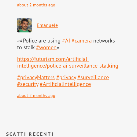
about 2 months ago
Emanuele
«#Police are using
#
AI
#
camera
networks
to stalk
#
women
».
https://
futurism.com/artificial-
intell
igence/police-ai-surveillance-stalking
#
privacyMatters
#
privacy
#
surveillance
#
security
#
ArtificialIntelligence
about 2 months ago
SCATTI RECENTI