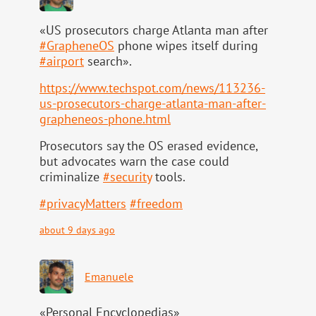
«US prosecutors charge Atlanta man after
#
GrapheneOS
phone wipes itself during
#
airport
search».
https://www.
techspot.com/news/113236-
us-pr
osecutors-charge-atlanta-man-after-
grapheneos-phone.html
Prosecutors say the OS erased evidence,
but advocates warn the case could
criminalize
#
security
tools.
#
privacyMatters
#
freedom
about 9 days ago
Emanuele
«Personal Encyclopedias»