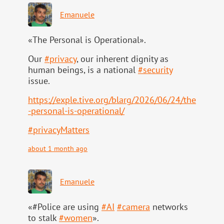
Emanuele
«The Personal is Operational».
Our
#
privacy
, our inherent dignity as
human beings, is a national
#
security
issue.
https://
exple.tive.org/blarg/2026/06/2
4/the
-personal-is-operational/
#
privacyMatters
about 1 month ago
Emanuele
«#Police are using
#
AI
#
camera
networks
to stalk
#
women
».