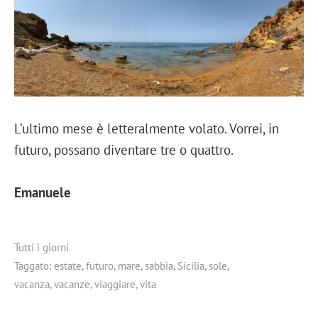
L’ultimo mese è letteralmente volato. Vorrei, in
futuro, possano diventare tre o quattro.
Emanuele
Tutti i giorni
Taggato:
estate
,
futuro
,
mare
,
sabbia
,
Sicilia
,
sole
,
vacanza
,
vacanze
,
viaggiare
,
vita