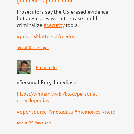
grapheneos-phone.html
Prosecutors say the OS erased evidence,
but advocates warn the case could
criminalize
#
security
tools.
#
privacyMatters
#
freedom
about 8 days ago
Emanuele
«Personal Encyclopedias»
https://
whoami.wiki/blog/personal-
ency
clopedias
#
opensource
#
metadata
#
memories
#
nerd
about 25 days ago