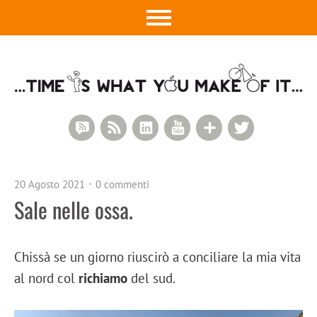
RSS Comments
RSS Feed
LinkedIn
YouTube
Google+
Twitter
20 Agosto 2021
0 commenti
Sale nelle ossa.
Chissà se un giorno riuscirò a conciliare la mia vita
al nord col
richiamo
del sud.