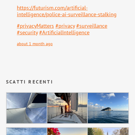
https://
futurism.com/artificial-
intell
igence/police-ai-surveillance-stalking
#
privacyMatters
#
privacy
#
surveillance
#
security
#
ArtificialIntelligence
about 1 month ago
SCATTI RECENTI