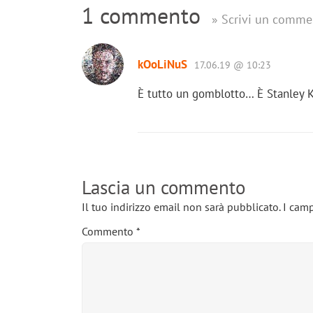
1 commento
» Scrivi un comme
kOoLiNuS
17.06.19 @ 10:23
È tutto un gomblotto… È Stanley Ku
Lascia un commento
Il tuo indirizzo email non sarà pubblicato.
I camp
Commento
*