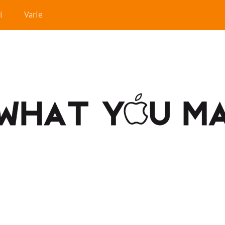
i
Varie