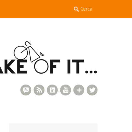
RSS Comments
RSS Feed
LinkedIn
YouTube
Google+
Twitter