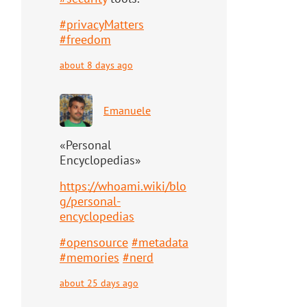
#
privacyMatters
#
freedom
about 8 days ago
Emanuele
«Personal
Encyclopedias»
https://
whoami.wiki/blo
g/personal-
ency
clopedias
#
opensource
#
metadata
#
memories
#
nerd
about 25 days ago