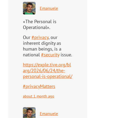
Emanuele
«The Personal is
Operational».
Our
#
privacy
, our
inherent dignity as
human beings, is a
national
#
security
issue.
https://
exple.tive.org/bl
arg/2026/06/2
4/the-
personal-is-operational/
#
privacyMatters
about 1 month ago
Emanuele