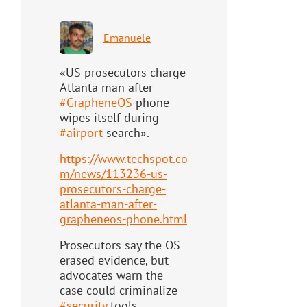
Emanuele
«US prosecutors charge
Atlanta man after
#
GrapheneOS
phone
wipes itself during
#
airport
search».
https://www.
techspot.co
m/news/113236-us-
pr
osecutors-charge-
atlanta-man-after-
grapheneos-phone.html
Prosecutors say the OS
erased evidence, but
advocates warn the
case could criminalize
#
security
tools.