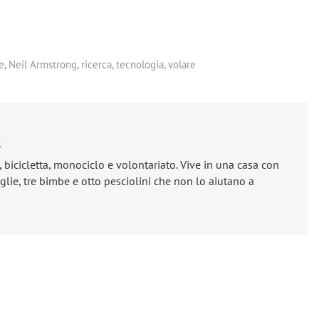
e
,
Neil Armstrong
,
ricerca
,
tecnologia
,
volare
e
, bicicletta, monociclo e volontariato. Vive in una casa con
lie, tre bimbe e otto pesciolini che non lo aiutano a