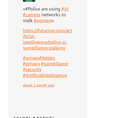
«#Police are using
#
AI
#
camera
networks to
stalk
#
women
».
https://
futurism.com/art
ificial-
intell
igence/police-ai-
surveillance-stalking
#
privacyMatters
#
privacy
#
surveillance
#
security
#
ArtificialIntelligence
about 1 month ago