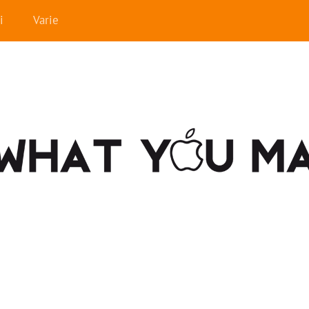
i
Varie