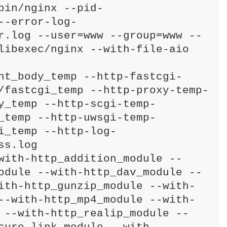
bin/nginx --pid-
--error-log-
r.log --user=www --group=www --
libexec/nginx --with-file-aio

nt_body_temp --http-fastcgi-
/fastcgi_temp --http-proxy-temp-
y_temp --http-scgi-temp-
_temp --http-uwsgi-temp-
i_temp --http-log-
s.log

with-http_addition_module --
odule --with-http_dav_module --
ith-http_gunzip_module --with-
--with-http_mp4_module --with-
 --with-http_realip_module --