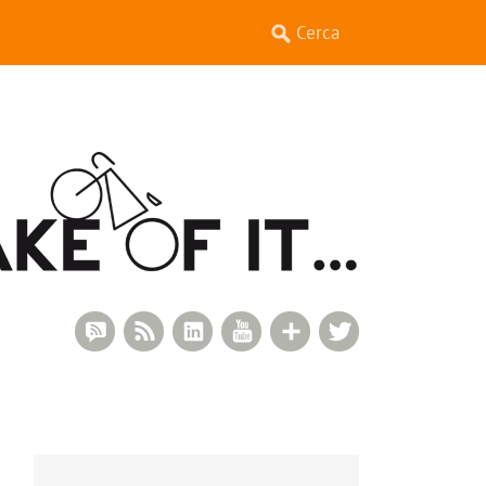
RSS Comments
RSS Feed
LinkedIn
YouTube
Google+
Twitter