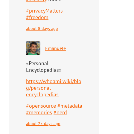
#
privacyMatters
#
freedom
about 8 days ago
Emanuele
«Personal
Encyclopedias»
https://
whoami.wiki/blo
g/personal-
ency
clopedias
#
opensource
#
metadata
#
memories
#
nerd
about 25 days ago