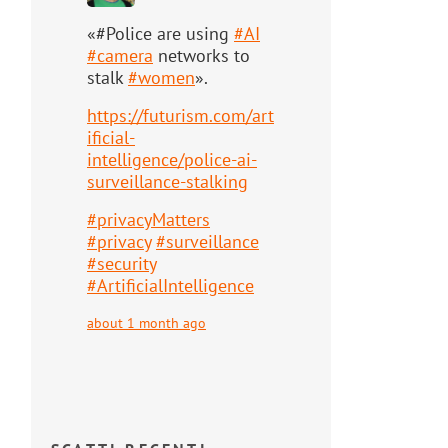
«#Police are using
#
AI
#
camera
networks to
stalk
#
women
».
https://
futurism.com/art
ificial-
intell
igence/police-ai-
surveillance-stalking
#
privacyMatters
#
privacy
#
surveillance
#
security
#
ArtificialIntelligence
about 1 month ago