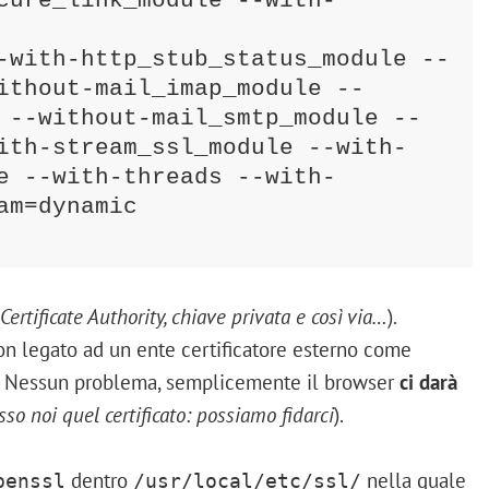
cure_link_module --with-
-with-http_stub_status_module --
ithout-mail_imap_module --
 --without-mail_smtp_module --
ith-stream_ssl_module --with-
e --with-threads --with-
m=dynamic

Certificate Authority, chiave privata e così via…
).
n legato ad un ente certificatore esterno come
. Nessun problema, semplicemente il browser
ci darà
o noi quel certificato: possiamo fidarci
).
dentro
nella quale
penssl
/usr/local/etc/ssl/