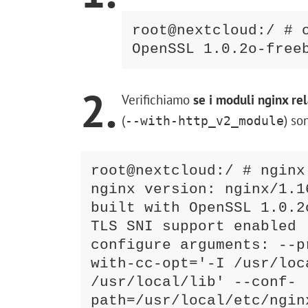
root@nextcloud:/ # o
OpenSSL 1.0.2o-free
2.
Verifichiamo
se i moduli nginx rel
(
) son
--with-http_v2_module
root@nextcloud:/ # nginx 
nginx version: nginx/1.16
built with OpenSSL 1.0.2
TLS SNI support enabled

configure arguments: --p
with-cc-opt='-I /usr/loc
/usr/local/lib' --conf-
path=/usr/local/etc/ngin