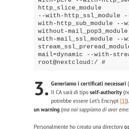
with-pcre --with-http_se
http_slice_module

--with-http_ssl_module -
with-http_sub_module --w
without-mail_pop3_module
with-mail_ssl_module --w
stream_ssl_preread_modul
mail=dynamic --with-strea
3.
Generiamo i certificati necessari
(
Il CA sarà di tipo
self-authority
(no
potrebbe essere Let’s Encrypt
[1]
)
un warning
(
ma noi sappiamo di aver emess
Personalmente ho creato una directory
o