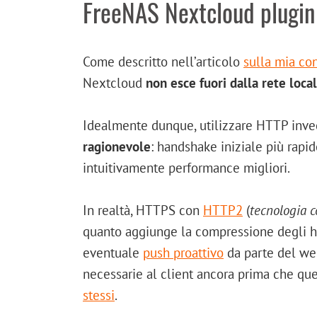
FreeNAS Nextcloud plugin
Come descritto nell’articolo
sulla mia co
Nextcloud
non esce fuori dalla rete loca
Idealmente dunque, utilizzare HTTP inv
ragionevole
: handshake iniziale più rap
intuitivamente performance migliori.
In realtà, HTTPS con
HTTP2
(
tecnologia c
quanto aggiunge la compressione degli hea
eventuale
push proattivo
da parte del we
necessarie al client ancora prima che que
stessi
.