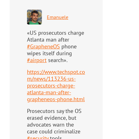
Emanuele
«US prosecutors charge
Atlanta man after
#
GrapheneOS
phone
wipes itself during
#
airport
search».
https://www.
techspot.co
m/news/113236-us-
pr
osecutors-charge-
atlanta-man-after-
grapheneos-phone.html
Prosecutors say the OS
erased evidence, but
advocates warn the
case could criminalize
#
security
tools.