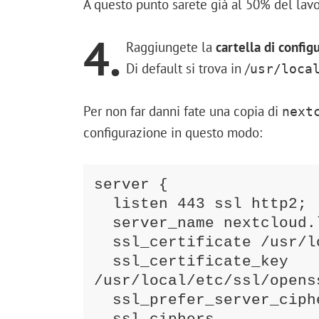
A questo punto sarete già al 50% del lavo
4.
Raggiungete la
cartella di confi
Di default si trova in /
usr/loca
Per non far danni fate una copia di
next
configurazione in questo modo:
server {

  listen 443 ssl http2;

  server_name nextcloud.local;

  ssl_certificate /usr/local/etc/ssl/openssl/cert.pem;

  ssl_certificate_key 
/usr/local/etc/ssl/openss
  ssl_prefer_server_ciphers on;
