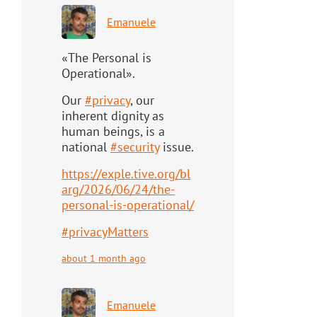
Emanuele
«The Personal is
Operational».
Our
#
privacy
, our
inherent dignity as
human beings, is a
national
#
security
issue.
https://
exple.tive.org/bl
arg/2026/06/2
4/the-
personal-is-operational/
#
privacyMatters
about 1 month ago
Emanuele