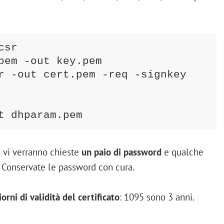
sr

pem -out key.pem

r -out cert.pem -req -signkey 
t dhparam.pem
i vi verranno chieste
un paio di password
e qualche
o. Conservate le password con cura.
iorni di validità del certificato
: 1095 sono 3 anni.