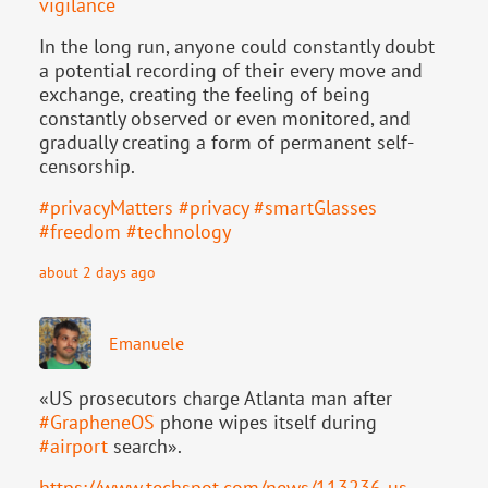
vigilance
In the long run, anyone could constantly doubt
a potential recording of their every move and
exchange, creating the feeling of being
constantly observed or even monitored, and
gradually creating a form of permanent self-
censorship.
#
privacyMatters
#
privacy
#
smartGlasses
#
freedom
#
technology
about 2 days ago
Emanuele
«US prosecutors charge Atlanta man after
#
GrapheneOS
phone wipes itself during
#
airport
search».
https://www.
techspot.com/news/113236-us-