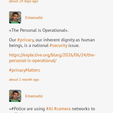
about 24 days ago
Emanuele
«The Personal is Operational».
Our
#
privacy
, our inherent dignity as human
beings, is a national
#
security
issue.
https://
exple.tive.org/blarg/2026/06/2
4/the-
personal-is-operational/
#
privacyMatters
about 1 month ago
Emanuele
«#Police are using
#
AI
#
camera
networks to