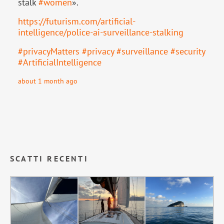
stalk
#
women
».
https://
futurism.com/artificial-
intell
igence/police-ai-surveillance-stalking
#
privacyMatters
#
privacy
#
surveillance
#
security
#
ArtificialIntelligence
about 1 month ago
SCATTI RECENTI