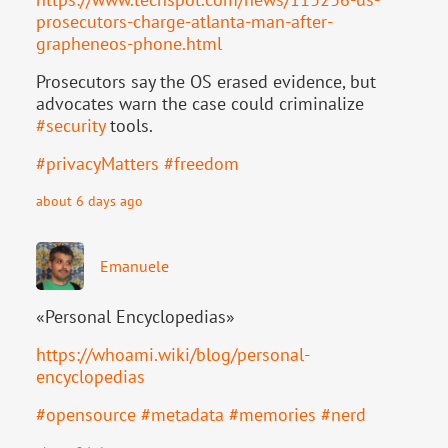
pr
osecutors-charge-atlanta-man-after-
grapheneos-phone.html
Prosecutors say the OS erased evidence, but
advocates warn the case could criminalize
#
security
tools.
#
privacyMatters
#
freedom
about 6 days ago
Emanuele
«Personal Encyclopedias»
https://
whoami.wiki/blog/personal-
ency
clopedias
#
opensource
#
metadata
#
memories
#
nerd