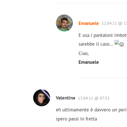
Emanuele
12.04.11 @ 1
E usa i pantaloni imbot
sarebbe il caso…
Ciao,
Emanuele
Valentina
13.04.11 @ 07:52
eh ultimamente è davvero un per
spero passi in fretta