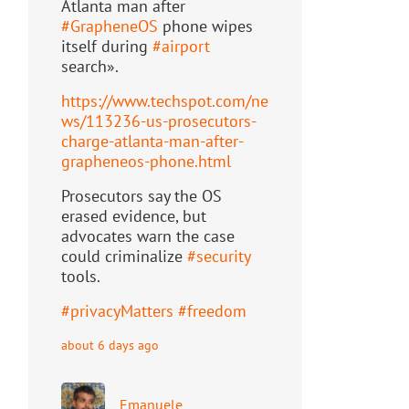
Atlanta man after
#
GrapheneOS
phone wipes
itself during
#
airport
search».
https://www.
techspot.com/ne
ws/113236-us-pr
osecutors-
charge-atlanta-man-after-
grapheneos-phone.html
Prosecutors say the OS
erased evidence, but
advocates warn the case
could criminalize
#
security
tools.
#
privacyMatters
#
freedom
about 6 days ago
Emanuele