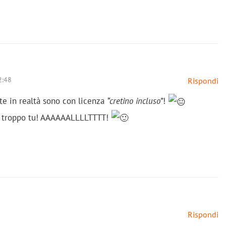
2:48
Rispondi
te in realtà sono con licenza
“cretino incluso”
!
re troppo tu! AAAAAALLLLTTTT!
Rispondi