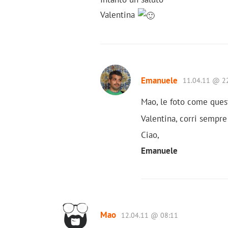
Valentina
Emanuele
11.04.11 @ 2
Mao, le foto come ques
Valentina, corri semp
Ciao,
Emanuele
Mao
12.04.11 @ 08:11