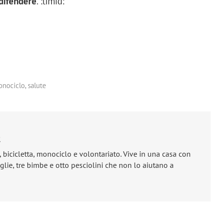
difendere
. :timid:
nociclo
,
salute
e
, bicicletta, monociclo e volontariato. Vive in una casa con
lie, tre bimbe e otto pesciolini che non lo aiutano a