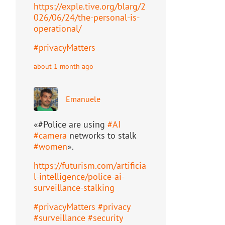
https://
exple.tive.org/blarg/2
026/06/2
4/the-personal-is-
operational/
#
privacyMatters
about 1 month ago
Emanuele
«#Police are using
#
AI
#
camera
networks to stalk
#
women
».
https://
futurism.com/artificia
l-intell
igence/police-ai-
surveillance-stalking
#
privacyMatters
#
privacy
#
surveillance
#
security