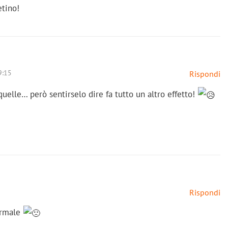
etino!
9:15
Rispondi
quelle… però sentirselo dire fa tutto un altro effetto!
Rispondi
normale