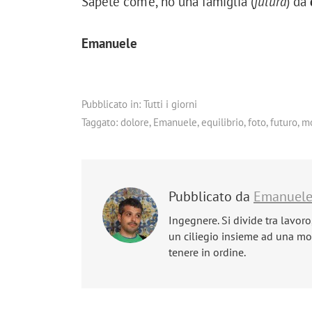
Sapete com’è, ho una famiglia (
futura
) da
Emanuele
Pubblicato in:
Tutti i giorni
Taggato:
dolore
,
Emanuele
,
equilibrio
,
foto
,
futuro
,
mo
Pubblicato da
Emanuel
Ingegnere. Si divide tra lavoro
un ciliegio insieme ad una mog
tenere in ordine.