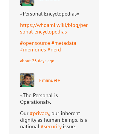
«Personal Encyclopedias»
https://
whoami.wiki/blog/per
sonal-ency
clopedias
#
opensource
#
metadata
#
memories
#
nerd
about 23 days ago
Emanuele
«The Personal is
Operational».
Our
#
privacy
, our inherent
dignity as human beings, is a
national
#
security
issue.