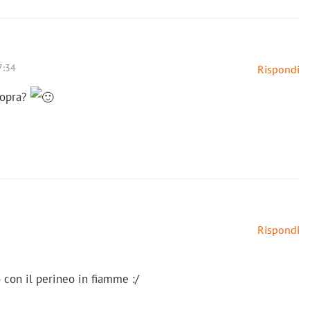
7:34
Rispondi
 sopra?
Rispondi
 con il perineo in fiamme :/