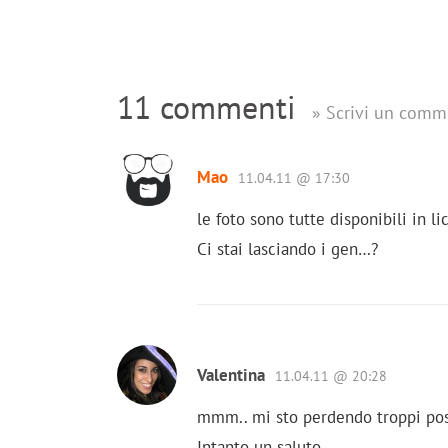
11 commenti
» Scrivi un comm
Mao
11.04.11 @ 17:30
le foto sono tutte disponibili in 
Ci stai lasciando i gen…?
Valentina
11.04.11 @ 20:28
mmm.. mi sto perdendo troppi pos
Intanto un saluto