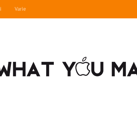
i
Varie