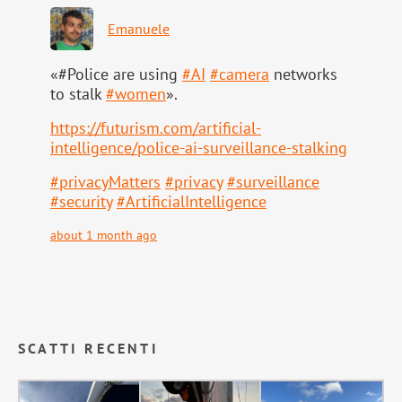
Emanuele
«#Police are using
#
AI
#
camera
networks
to stalk
#
women
».
https://
futurism.com/artificial-
intell
igence/police-ai-surveillance-stalking
#
privacyMatters
#
privacy
#
surveillance
#
security
#
ArtificialIntelligence
about 1 month ago
SCATTI RECENTI