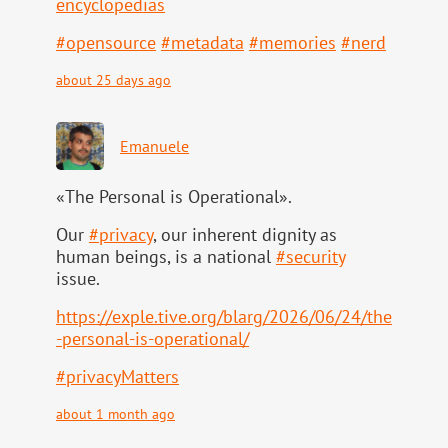
ency
clopedias
#
opensource
#
metadata
#
memories
#
nerd
about 25 days ago
Emanuele
«The Personal is Operational».
Our
#
privacy
, our inherent dignity as
human beings, is a national
#
security
issue.
https://
exple.tive.org/blarg/2026/06/2
4/the
-personal-is-operational/
#
privacyMatters
about 1 month ago