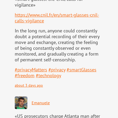
vigilance»
https://www.
cnil.fr/en/smart-glasses-cnil-
calls-vigilance
In the long run, anyone could constantly
doubt a potential recording of their every
move and exchange, creating the feeling
of being constantly observed or even
monitored, and gradually creating a form
of permanent self-censorship.
#
privacyMatters
#
privacy
#
smartGlasses
#
freedom
#
technology
about 3 days ago
Emanuele
«US prosecutors charge Atlanta man after