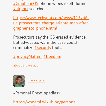
#
GrapheneOS
phone wipes itself during
#
airport
search».
https://www.
techspot.com/news/113236-
us-pr
osecutors-charge-atlanta-man-after-
grapheneos-phone.html
Prosecutors say the OS erased evidence,
but advocates warn the case could
criminalize
#
security
tools.
#
privacyMatters
#
freedom
about 8 days ago
Emanuele
«Personal Encyclopedias»
https://
whoami.wiki/blog/personal-