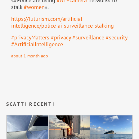
«#Police are using
#
AI
#
camera
networks to
stalk
#
women
».
https://
futurism.com/artificial-
intell
igence/police-ai-surveillance-stalking
#
privacyMatters
#
privacy
#
surveillance
#
security
#
ArtificialIntelligence
about 1 month ago
SCATTI RECENTI