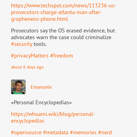
https://www.
techspot.com/news/113236-us-
pr
osecutors-charge-atlanta-man-after-
grapheneos-phone.html
Prosecutors say the OS erased evidence, but
advocates warn the case could criminalize
#
security
tools.
#
privacyMatters
#
freedom
about 6 days ago
Emanuele
«Personal Encyclopedias»
https://
whoami.wiki/blog/personal-
ency
clopedias
#
opensource
#
metadata
#
memories
#
nerd