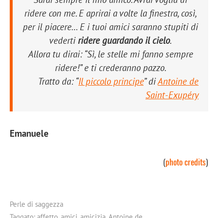
ridere con me. E aprirai a volte la finestra, così,
per il piacere… E i tuoi amici saranno stupiti di
vederti
ridere guardando il cielo
.
Allora tu dirai:
“Sì, le stelle mi fanno sempre
ridere!”
e ti crederanno pazzo.
Tratto da: “
Il piccolo princip
e
” di
Antoine de
Saint-Exupéry
Emanuele
(
photo credits
)
Perle di saggezza
Taggato:
affetto
,
amici
,
amicizia
,
Antoine de