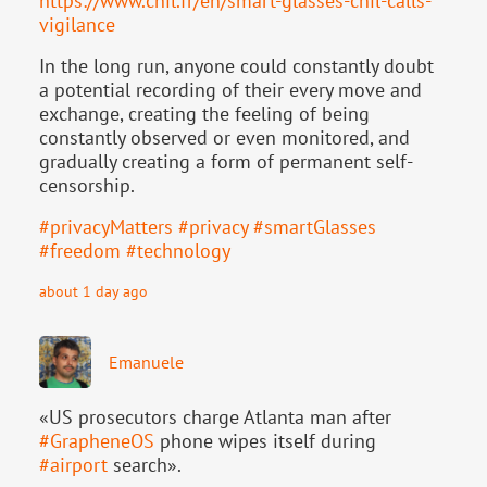
https://www.
cnil.fr/en/smart-glasses-cnil-
calls-
vigilance
In the long run, anyone could constantly doubt
a potential recording of their every move and
exchange, creating the feeling of being
constantly observed or even monitored, and
gradually creating a form of permanent self-
censorship.
#
privacyMatters
#
privacy
#
smartGlasses
#
freedom
#
technology
about 1 day ago
Emanuele
«US prosecutors charge Atlanta man after
#
GrapheneOS
phone wipes itself during
#
airport
search».