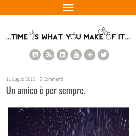
RSS Comments
RSS Feed
LinkedIn
YouTube
Google+
Twitter
11 Luglio 2010
3 Commenti
Un amico è per sempre.